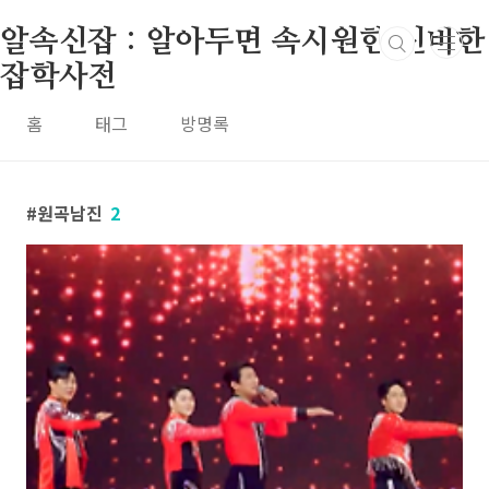
본문 바로가기
알속신잡 : 알아두면 속시원한 신비한
잡학사전
홈
태그
방명록
원곡남진
2