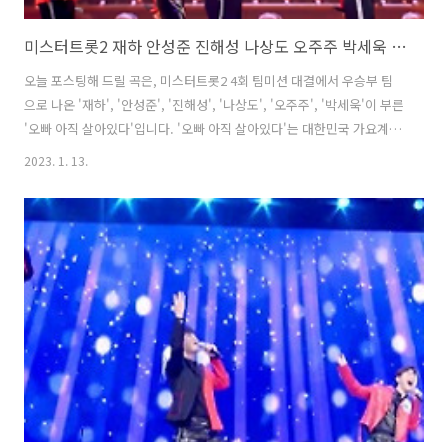
미스터트롯2 재하 안성준 진해성 나상도 오주주 박세욱 오빠 아직 살아있다 남진 뮤비 해석 곡설명
오늘 포스팅해 드릴 곡은, 미스터트롯2 4회 팀미션 대결에서 우승부 팀
으로 나온 '재하', '안성준', '진해성', '나상도', '오주주', '박세욱'이 부른
'오빠 아직 살아있다'입니다. '오빠 아직 살아있다'는 대한민국 가요계의
살아있는 전설 '남진'이 2020년에 발매한 싱글로, '어쿠맨'이 작사, 작곡
2023. 1. 13.
했습니다. 열정적인 삼바리듬에 인생도 청춘도 지금부터 시작이라는 메
시지를 담아 듣는 이들을 응원하는 신나는 노래입니다. 뮤직비디오에 '설
운도', '진성', '홍진영', '윤수현', '류지광', '김수찬'이 출연해 화제가 되
었습니다. 최강 팀웍으로 완성한 6명 '재하', '안성준', '진해성', '나상
도', '오주주', '박세욱'이 완벽한 합을 맞춰 선보인 정열적인 라틴 댄스로
모두를 사로잡았습니다. ..