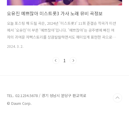
오유진 예쁘잖아 미스트롯3 가사 노래 뮤비 곡정보
오늘 포스팅 해 드릴 곡은, 2024년 '미스트롯3' 11회 준결승 작곡가 미션
에서 '오유진'이 부른 '예쁘잖아'입니다. '예쁘잖아'는 공주병에 빠진 여
자의 귀여운 자뻑스토리를 상큼발랄하면서도 재미있게 표현한 곡으로,
'지화자', '조타'가 작사, 작곡했습니다. 트롯 프린세스 '오유진'이 딱 자
2024. 3. 2.
신의 이야기인 듯한 노래를 만나, 절로 함박웃음짓게 되는 사랑스러운 표
정과 춤으로 보는 이들의 시선을 사로잡은 무대를 선보였고 마스터 점수
1
1367점, 국민 마스터 점수 76점, 총점 1443점으로 5위에 올랐습니다. 예
쁘잖아 - 오유진 가사 (예쁘잖아 예쁘잖아 예쁘잖아 예뻐) (예쁘잖아 예쁘
잖아 예쁘잖아 예뻐) (예뻐요 예뻐요) (예쁘잖아) 예쁘잖아 예쁘잖아 내가
더 예쁘잖아 예쁘다고 솔직히 말해봐(예쁘잖아) 귀..
TEL. 02.1234.5678 / 경기 성남시 분당구 판교역로
© Daum Corp.