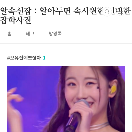
본문 바로가기
알속신잡 : 알아두면 속시원한 신비한
잡학사전
홈
태그
방명록
오유진예쁘잖아
1