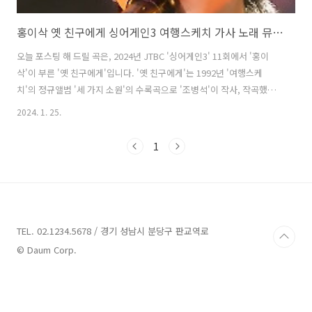
홍이삭 옛 친구에게 싱어게인3 여행스케치 가사 노래 뮤비 곡정보
오늘 포스팅 해 드릴 곡은, 2024년 JTBC '싱어게인3' 11회에서 '홍이
삭'이 부른 '옛 친구에게'입니다. '옛 친구에게'는 1992년 '여행스케
치'의 정규앨범 '세 가지 소원'의 수록곡으로 '조병석'이 작사, 작곡했습
니다. 옛 친구와의 우정을 돌아보고 친구에게 미안한 마음을 전하는 노래
2024. 1. 25.
입니다. '홍이삭'이 생소하지만 뭉클한 느낌이 드는 편곡으로 깊은 음악
적 역량을 보여주었습니다. 쓸쓸한 목소리로 조용히 시작해 조금씩 커지
1
는 마음을 터뜨리며 벅찬 감동을 선사한 무대였으며, 노래의 서사를 설득
력있게 전개해 듣는 사람의 마음에 고스란히 스며들게 만드는 데 탁월하
다는 평을 들었습니다. 옛 친구에게 - 홍이삭 / 여행스케치 가사 이렇게
비 내리는 날엔 우산도 없이 어디론지 떠나고 싶어 비를 맞으며 옛날 ..
TEL. 02.1234.5678 / 경기 성남시 분당구 판교역로
© Daum Corp.