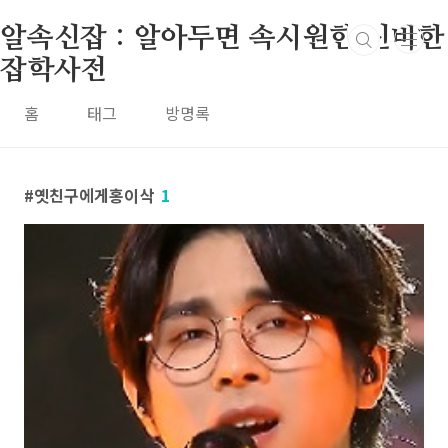
본문 바로가기
알속신잡 : 알아두면 속시원한 신비한
잡학사전
홈
태그
방명록
옛친구에게홍이삭
1