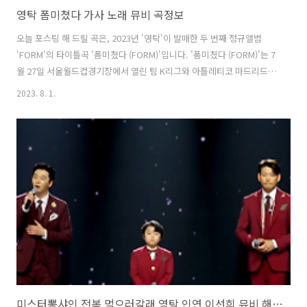
영탁 폼미쳤다 가사 노래 뮤비 곡정보
오늘 포스팅 해 드릴 곡은, 2023년 '영탁'이 발매한 두 번째 정규앨범
'FORM'의 타이틀곡 '폼미쳤다 (FORM)'입니다. '폼미쳤다 (FORM)'는 7
월 27일 서울월드컵경기장에서 열린 팀 K리그와 아틀레티코 마드리드의
'쿠팡플레이 시리즈 1차전' 경기 직후 열린 축가 공연에서 선공개돼 폭발
2023. 8. 1.
적인 화제를 모은 바 있습니다. 세련된 멜로디, 중독성 강한 가사에 '영
탁'의 시원한 창법이 어우러졌고, 뮤직비디오에는 긴박한 총격 대치씬 등
한 편의 블록버스터급 영상을 연상시키는 대형 스케일에 압도적인 포스
와 강렬한 비주얼의 터프남 '영탁'의 변신이 담겨 있습니다. 이번 앨범에
는 타이틀곡을 포함해, '로렐라이 (Lorelei)', '톡톡톡 (Tok Tok Tok)',
'올려 (Up)', '이별해, 예쁘게 ..
미스터뽕샤인 전복 먹으러갈래 영탁 인연 이선희 뮤비 해석 곡설명 김용필 진해성 이하준 고정우 황민호 미스터트롯2