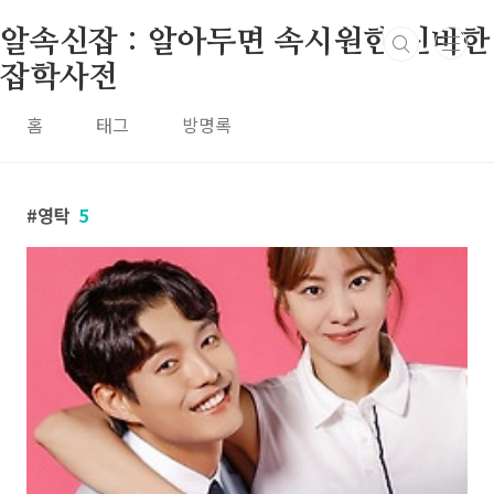
본문 바로가기
알속신잡 : 알아두면 속시원한 신비한
잡학사전
홈
태그
방명록
영탁
5