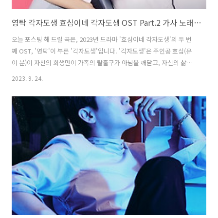
영탁 각자도생 효심이네 각자도생 OST Part.2 가사 노래 뮤비 곡정보
오늘 포스팅 해 드릴 곡은, 2023년 드라마 '효심이네 각자도생'의 두 번
째 OST, '영탁'이 부른 '각자도생'입니다. '각자도생'은 주인공 효심(유
이 분)이 자신의 희생만이 가족의 탈출구가 아님을 깨닫고, 자신의 삶의
소중함을 찾아가는 과정을 풀어낸 메인 테마곡입니다. 몰입감을 더하는
2023. 9. 24.
가사가 돋보이며, '영탁' 특유의 시원한 보컬이 듣는 이들에게 경쾌하고
기분 좋은 울림을 선사합니다. '효심이네 각자도생'은 타고난 착한 성품
으로 평생 가족에게 헌신했던 딸 효심(유이 분)이 자신을 힘들게 했던 가
족에게서 벗어나 독립적인 삶을, 가족들은 각자의 주체적 삶을 찾아가는
과정을 그린 가족해방 드라마입니다. 각자도생 - 영탁 가사 매일 달려가
네 무언가 나를 자꾸 또 막아서려 할 때 신경 쓰지 않네 지나가 버릴..