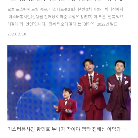
오늘 포스팅해 드릴 곡은, 미스터트롯2 8회 본선 3차 메들리 팀미션에서
'미스터뽕샤인(김용필 진해성 이하준 고정우 황민호)'이 부른 '전복 먹으
러갈래'와 '인연'입니다. '전복 먹으러 갈래'는 '영탁'의 2022년 발표곡
으로 '영탁', '지광민'이 작사, 작곡했습니다. '미스터뽕샤인'이 분위기를
2023. 2. 10.
반전시키며 한도 초과의 멋진 데이트 신청을 하는 섹시한 무대로 듣는 이
들을 설레게 만들었습니다. '인연'은 '이선희'의 2005년 발표곡으로 '이
선희'가 작사, 작곡했습니다. '미스터뽕샤인'이 설레고 애절한 무대를 선
보였으며, 특히 '김용필'이 강약조절로 팀을 이끌어 올려줘 기대 이상의
무대를 보여줬다는 평가를 들었습니다. * 전복 먹으러 갈래 - 미스터뽕샤
인 김용필 진해성 이하준 고정우 황민호 / 영탁 가사 ..
미스터뽕샤인 황민호 누나가 딱이야 영탁 진해성 아담과 이브처럼 나훈아 뮤비 해석 곡설명 미스터트롯2