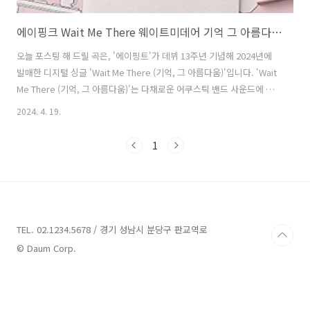
에이핑크 Wait Me There 웨이트미데어 기억 그 아름다움 가사 노래 뮤비 곡정보
오늘 포스팅 해 드릴 곡은, '에이핑트'가 데뷔 13주년 기념해 2024년에
발매한 디지털 싱글 'Wait Me There (기억, 그 아름다움)'입니다. 'Wait
Me There (기억, 그 아름다움)'는 다채로운 어쿠스틱 밴드 사운드에 정
서적 공감을 느껴볼 수 있는 곡으로, '박초롱'이 작사하고 'Zaydro',
2024. 4. 19.
'STARBUCK', 'YHEL'이 작곡했습니다. 13년 동안 같이 나눴던 추억과
기억들을 떠올리면서 힘든 상황에서도 함께 웃음꽃을 피우고자 하는 마
1
음을 담백하게 전달합니다. '에이핑크'로 활동해 왔던 모든 순간에 함께
해준 팬들과 함께 앞으로 함께할 시간에 대한 바람, 또는 시들지 않은 아
름다운 추억을 영원히 마음에 새기고자 하는 소망이 느껴지는 곡입니다.
Wait Me There (기억..
TEL. 02.1234.5678 / 경기 성남시 분당구 판교역로
© Daum Corp.