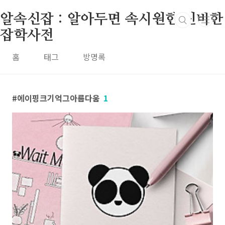
본문 바로가기
알속신잡 : 알아두면 속시원한 신비한
잡학사전
홈
태그
방명록
에이핑크기억그아름다움
1