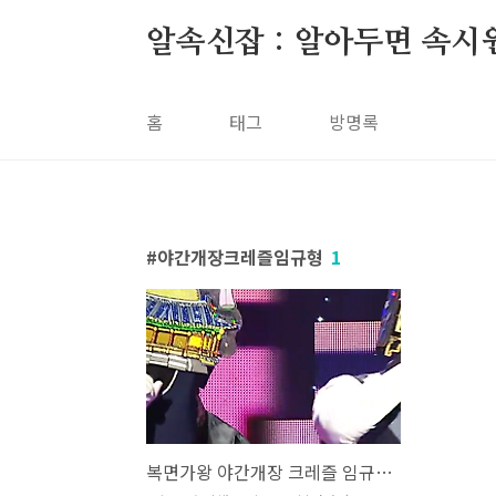
본문 바로가기
알속신잡 : 알아두면 속시
홈
태그
방명록
야간개장크레즐임규형
1
복면가왕 야간개장 크레즐 임규형 자개장 던밀스 애정표현 플라워 가사 노래 뮤비 곡정보