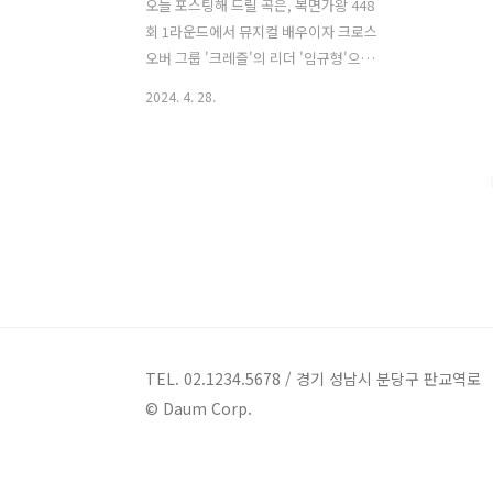
오늘 포스팅해 드릴 곡은, 복면가왕 448
회 1라운드에서 뮤지컬 배우이자 크로스
오버 그룹 '크레즐'의 리더 '임규형'으로
추정되는 '야간개장'과 '자개장'으로 출연
2024. 4. 28.
한 래퍼 '던밀스'가 부른 '애정표현'입니
다. '애정표현'은 '플라워'의 2000년 정규
앨범 타이틀곡으로, '이상명'이 작사하고
'김우디', '고성진'이 작곡했습니다. 신나
는 비트에 담긴 '자개장'의 그루비한 음
색이 매력적이었으며, '야간개장'은 단단
하면서도 마음을 끌어당기는 감미로
운 음색과 무대를 꽉 채우는 풍부한 성
량, 그리고 여유 가득한 몸짓에서 느껴지
는 내공으로 무대를 장악했습니다. 그 결
과 '크레즐 임규형'으로 추정되는 '야간
TEL. 02.1234.5678 / 경기 성남시 분당구 판교역로
개장'이 '자개장'으로 출연한 '래퍼 던밀
© Daum Corp.
스'를 꺾고 2라운드에 진출했습니다.
애정표현 - 야간개장 & ..