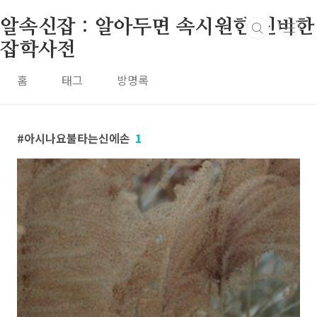
본문 바로가기
알속신잡 : 알아두면 속시원한 신비한
잡학사전
홈
태그
방명록
아시나요불타는신에손
1