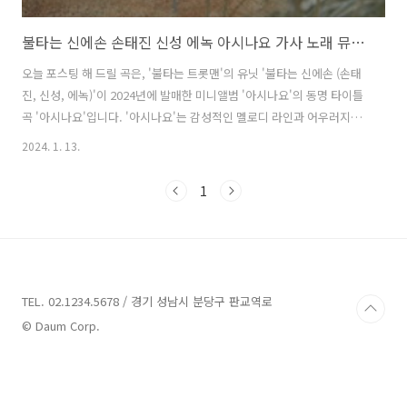
불타는 신에손 손태진 신성 에녹 아시나요 가사 노래 뮤비 곡정보
오늘 포스팅 해 드릴 곡은, '불타는 트롯맨'의 유닛 '불타는 신에손 (손태
진, 신성, 에녹)'이 2024년에 발매한 미니앨범 '아시나요'의 동명 타이틀
곡 '아시나요'입니다. '아시나요'는 감성적인 멜로디 라인과 어우러지는
서정적인 가사가 돋보이는 레트로 발라드 곡으로, '불타는 신에손'의 하
2024. 1. 13.
모니와 음악적 시너지를 느낄 수 있으며 절절한 감정 표현으로 듣는 이들
에게 깊은 여운을 선사합니다. '불타는 신에손'은 그동안 쉽게 들을 수 없
1
었던 발로트(발라드+트로트) 장르로 세련되고 감각적인 음악적 매력을
선보입니다. 미니앨범 '아시나요'는 클래식, 트로트, 뮤지컬 등 분야에서
두각을 드러냈던 '손태진', '신성', '에녹'의 매력을 극대화한 앨범으로 타
이틀곡 '아시나요'를 포함해 '아시나요 (Inst.)', ..
TEL. 02.1234.5678 / 경기 성남시 분당구 판교역로
© Daum Corp.