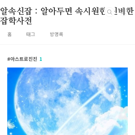
본문 바로가기
알속신잡 : 알아두면 속시원한 신비한
잡학사전
홈
태그
방명록
아스트로진진
1