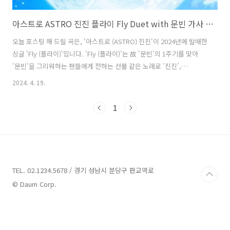
아스트로 ASTRO 진진 플라이 Fly Duet with 문빈 가사 노래 뮤비 곡정보
오늘 포스팅 해 드릴 곡은, '아스트로 (ASTRO) 진진'이 2024년에 발매한
싱글 'Fly (플라이)'입니다. 'Fly (플라이)'는 故 '문빈'의 1주기를 맞아
'문빈'을 그리워하는 팬들에게 전하는 선물 같은 노래로 '진진',
'StarB'가 작사하고 '진진', '임소혁', 'StarB', '김수빈(AIMING)'이 작곡
2024. 4. 19.
했습니다. '문빈'을 향한 그리움을 노래로 표현했으며, '진진'과 '문빈'이
함께 작업했고, '문빈'의 목소리도 담겨 있어 팬들에게 더욱 의미 있는 선
1
물이 되었습니다. Fly (플라이) - 아스트로 (ASTRO) 진진 Duet with 문
빈 가사 나의 바람이 헛된 꿈이 아니었음 해 저 별들 사이로 높이 날 수 있
을까? Fly High 손에 닿을 수 없는 저 구름 위로 날아오르면 따..
TEL. 02.1234.5678 / 경기 성남시 분당구 판교역로
© Daum Corp.