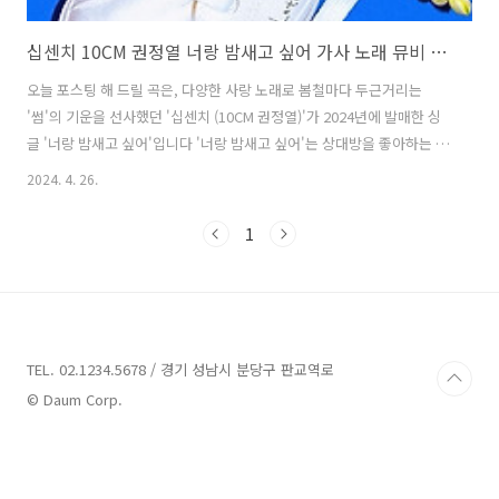
십센치 10CM 권정열 너랑 밤새고 싶어 가사 노래 뮤비 곡정보
오늘 포스팅 해 드릴 곡은, 다양한 사랑 노래로 봄철마다 두근거리는
'썸'의 기운을 선사했던 '십센치 (10CM 권정열)'가 2024년에 발매한 싱
글 '너랑 밤새고 싶어'입니다 '너랑 밤새고 싶어'는 상대방을 좋아하는 마
음을 담백하게 풀어낸 곡으로, '십센치 (10CM 권정열)', '이요한'이 작사
2024. 4. 26.
하고 '십센치 (10CM 권정열)'가 작곡했습니다. 달콤한 멜로디에 좋아하
는 사람과 함께하고 싶은 마음을 담은 솔직하게 담은 가사, 거기에 어우
1
러진 '십센치 (10CM 권정열)'의 달콤한 보이스가 귓가에 감미롭게 스며
들면서 듣는 이들에게 설렘을 전합니다. 너랑 밤새고 싶어 - 십센치
(10CM 권정열) 가사 부끄러운 맘이 숨은 멋진 밤에 별빛에 떨림을 더
해 네게 질문을 던져 그러다가 맘을 들켜 너는 웃어 ..
TEL. 02.1234.5678 / 경기 성남시 분당구 판교역로
© Daum Corp.