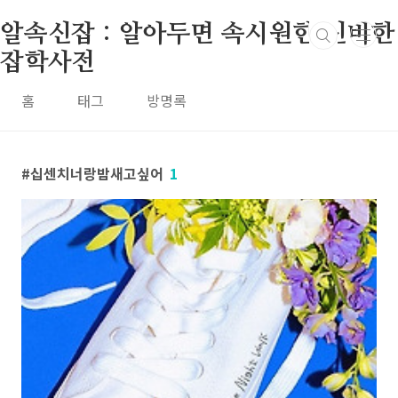
본문 바로가기
알속신잡 : 알아두면 속시원한 신비한
잡학사전
홈
태그
방명록
십센치너랑밤새고싶어
1