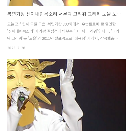
복면가왕 신이내린목소리 서문탁 그리워 그리워 노을 노래 해석 곡설명 정체
오늘 포스팅해 드릴 곡은, 복면가왕 393회에서 '우승트로피'로 출연한
'신이내린목소리'이 가왕 결정전에서 부른 '그리워 그리워'입니다. '그리
워 그리워'는 '노을'의 2011년 발표곡으로 '최규성'이 작사, 작곡했습니
다. '서문탁'이 안정적인 실력으로 담담하게 부르기 시작해 후반부로 갈
2023. 2. 26.
수록 독보적인 고음으로 무대를 압도했습니다. 4명이 부르는 곡을 혼자
서 완벽히 소화해 내며 가왕으로서의 저력을 보여주었습니다. * 그리워
그리워 - 신이내린목소리 서문탁 / 노을 가사 늦은저녁 하루를보내고 찬
바람에 창문을 닫으니 아득하게 조용한 방에서 아주 작은 조명하나를 켜
놓고 어둑해진 밖을 바라보니 문득 너무도 슬퍼지네 매일듣는 노래 LIST
엔 하나같이 다 우리얘기뿐 이별은 모두 다 같으니까 다시 조심스럽게 행
복했던..