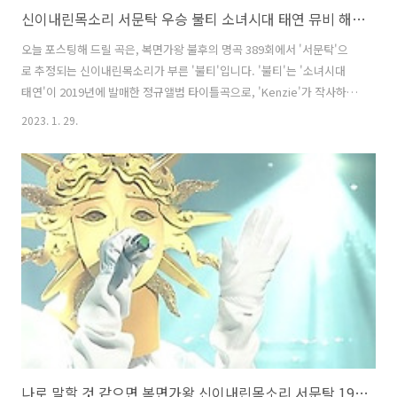
신이내린목소리 서문탁 우승 불티 소녀시대 태연 뮤비 해석 곡설명 복면가왕 192대 가왕
오늘 포스팅해 드릴 곡은, 복면가왕 불후의 명곡 389회에서 '서문탁'으
로 추정되는 신이내린목소리가 부른 '불티'입니다. '불티'는 '소녀시대
태연'이 2019년에 발매한 정규앨범 타이틀곡으로, 'Kenzie'가 작사하
고, 'Kenzie, Anne Judith Stokke Wik, Ronny Svendsen'이 작곡했
2023. 1. 29.
습니다. 강렬한 멜로디와 '태연'의 압도적인 보컬이 어우러진 얼터너티
브 소울 팝 장르의 곡입니다. '서문탁'이 시작부터 사람을 홀리는 카리스
마로 열창했으며, 음의 격차가 커서 부르기 어려운 노래임에도 불구하고
음정을 정확히 지키면서도 자유자재로 완급을 조절하는 완벽한 스킬로
무대를 압도하며 가왕방어전에 성공, 192대 가왕에 등극했습니다. * 불
티 - 서문탁 / 태연 가사 불어 후후 빨간 불..
나로 말할 것 같으면 복면가왕 신이내린목소리 서문탁 190대가왕 마마무 노래 듣기 가사