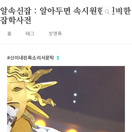
본문 바로가기
알속신잡 : 알아두면 속시원한 신비한
잡학사전
홈
태그
방명록
신이내린목소리서문탁
3