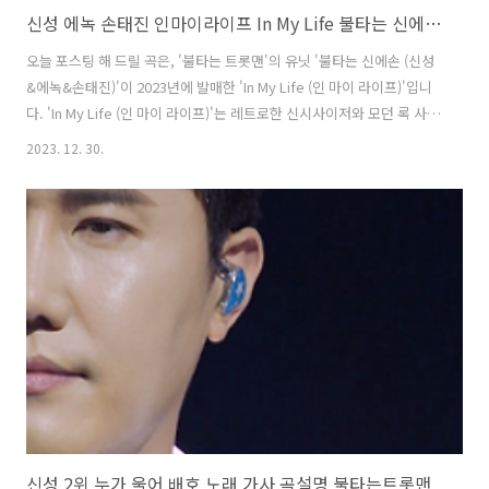
신성 에녹 손태진 인마이라이프 In My Life 불타는 신에손 가사 노래 뮤비 곡정보
오늘 포스팅 해 드릴 곡은, '불타는 트롯맨'의 유닛 '불타는 신에손 (신성
&에녹&손태진)'이 2023년에 발매한 'In My Life (인 마이 라이프)'입니
다. 'In My Life (인 마이 라이프)'는 레트로한 신시사이저와 모던 록 사운
드가 돋보이는 뉴트로트 곡으로, 깊이 있는 가사와 '신성', '에녹', '손태
2023. 12. 30.
진'의 단단한 음색이 인상적입니다. 지치고 힘든 삶 속에서 비록 벼랑 끝
으로 내몰릴지라도 후회하지 않고 자신만의 길을 묵묵히 나아가겠다는
강한 의지를 담았습니다. 클래식, 트로트, 뮤지컬 등 각자의 분야에서 활
동했던 '손태진', '신성', '에녹'이 새롭게 도전했던 자신들의 이야기를 가
사에 담은 만큼 듣는 이들에게 깊은 공감을 선사합니다. In My Life (인
마이 라이프) - 불타는 ..
신성 2위 누가 울어 배호 노래 가사 곡설명 불타는트롯맨