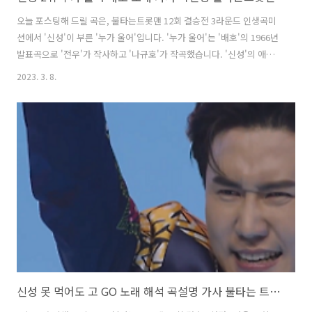
오늘 포스팅해 드릴 곡은, 불타는트롯맨 12회 결승전 3라운드 인생곡미
션에서 '신성'이 부른 '누가 울어'입니다. '누가 울어'는 '배호'의 1966년
발표곡으로 '전우'가 작사하고 '나규호'가 작곡했습니다. '신성'의 애타
게 울부짖는 듯 진정성 어린 무대로 객석 여기저기에서 눈물이 터져나왔
2023. 3. 8.
고, 무명의 설움을 잘 견딘만큼 나중에 훌륭한 가수로서 대중들에게 많은
사랑을 받을 수 있을 것이라는 호평을 받았습니다. 그 결과 심사위원들로
부터 높은 점수를 얻었고 최종 2위를 차지했습니다. * 누가 울어 - 신성 /
배호 가사 소리 없이 흘러내리는 눈물같은 이슬비 누가 울어 이 한 밤 잊
었던 추억인가 멀리 가버린 내 사랑은 돌아올 길 없는데 피가 맺히게 그
누가 울어 울어 검은 눈을 적시나 하염없이 흘러내리는 눈물..
신성 못 먹어도 고 GO 노래 해석 곡설명 가사 불타는 트롯맨