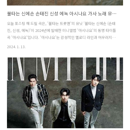
불타는 신에손 손태진 신성 에녹 아시나요 가사 노래 뮤비 곡정보
오늘 포스팅 해 드릴 곡은, '불타는 트롯맨'의 유닛 '불타는 신에손 (손태
진, 신성, 에녹)'이 2024년에 발매한 미니앨범 '아시나요'의 동명 타이틀
곡 '아시나요'입니다. '아시나요'는 감성적인 멜로디 라인과 어우러지는
서정적인 가사가 돋보이는 레트로 발라드 곡으로, '불타는 신에손'의 하
2024. 1. 13.
모니와 음악적 시너지를 느낄 수 있으며 절절한 감정 표현으로 듣는 이들
에게 깊은 여운을 선사합니다. '불타는 신에손'은 그동안 쉽게 들을 수 없
었던 발로트(발라드+트로트) 장르로 세련되고 감각적인 음악적 매력을
선보입니다. 미니앨범 '아시나요'는 클래식, 트로트, 뮤지컬 등 분야에서
두각을 드러냈던 '손태진', '신성', '에녹'의 매력을 극대화한 앨범으로 타
이틀곡 '아시나요'를 포함해 '아시나요 (Inst.)', ..