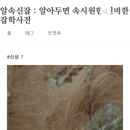
본문 바로가기
알속신잡 : 알아두면 속시원한 신비한
잡학사전
홈
태그
방명록
신성
7