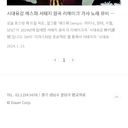
시대유감 에스파 서태지 원곡 리메이크 가사 노래 뮤비 곡정보 MV Teaser
오늘 포스팅 해 드릴 곡은, 걸그룹 '에스파 (aespa : 카리나, 윈터, 지젤,
닝닝)'이 2024년에 발매한 서태지 원곡 의 리메이크곡 '시대유감 時代遺
憾'입니다. SM이 '리마스터링 프로젝트'를 통해서 서태지의 '시대유
감'(時代遺憾)을 에스파 버전으로 발표하였습니다. 직설적이고 강렬한
2024. 1. 13.
메시지가 담긴 서태지와 아이들의 전설적인 얼터너티브 록 장르의 곡으
로, 에스파 버전은 원곡의 에너제틱한 밴드 사운드에 에스파만의 개성을
1
입히고 구성에 반전을 주었으며, 쾌감을 주는 파워풀한 보컬로 독보적인
색깔로 재탄생하였습니다. 시대유감 - 에스파 / 서태지 원곡 가사 노래 왜
기다려왔잖아 모든 삶을 포기하는 소리를 이 세상이 모두 미쳐버릴 일이
벌어질것 같네 거 자식들 되게 시끄럽게구네 그렇게 거만하기만 한 주
제..
TEL. 02.1234.5678 / 경기 성남시 분당구 판교역로
© Daum Corp.