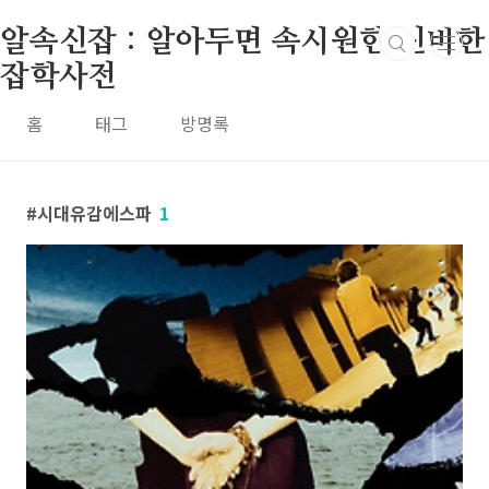
본문 바로가기
알속신잡 : 알아두면 속시원한 신비한
잡학사전
홈
태그
방명록
시대유감에스파
1