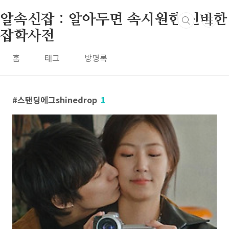
본문 바로가기
알속신잡 : 알아두면 속시원한 신비한
잡학사전
홈
태그
방명록
스탠딩에그shinedrop
1