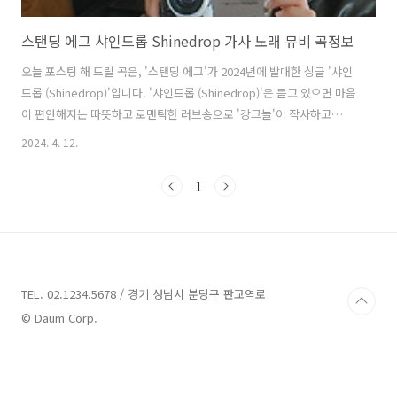
스탠딩 에그 샤인드롭 Shinedrop 가사 노래 뮤비 곡정보
오늘 포스팅 해 드릴 곡은, '스탠딩 에그'가 2024년에 발매한 싱글 '샤인
드롭 (Shinedrop)'입니다. '샤인드롭 (Shinedrop)'은 듣고 있으면 마음
이 편안해지는 따뜻하고 로맨틱한 러브송으로 '강그늘'이 작사하고
'Egg1', 'Egg3', '박준하'가 작곡했습니다. 휴일에 늦잠에서 깨어나 특
2024. 4. 12.
별한 것 없는 일상을 보내며 사랑하는 사람과 함께하는 사소한 순간들이
왠지 가슴 벅찬 행복으로 느껴지는 경우르 담았습니다. 샤인드롭
1
(Shinedrop) - 스탠딩 에그 가사 해가 들어오는 소파 자리에 잠 들어있
는 너의 볼 위에 입술을 대, 천국이 왜 하늘 위? No, 여깄는데 어쩌면 이
렇게 사소한 순간이 너로 인해 설렘이 되고 Good morning 한마디에 사
라진 All my pain 꿈결 같은 ..
TEL. 02.1234.5678 / 경기 성남시 분당구 판교역로
© Daum Corp.