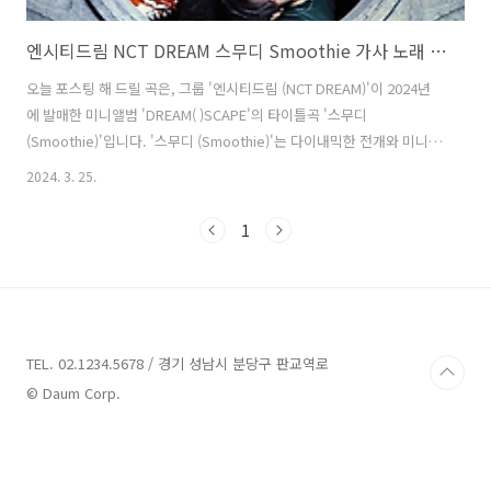
엔시티드림 NCT DREAM 스무디 Smoothie 가사 노래 뮤비 곡정보
오늘 포스팅 해 드릴 곡은, 그룹 '엔시티드림 (NCT DREAM)'이 2024년
에 발매한 미니앨범 'DREAM( )SCAPE'의 타이틀곡 '스무디
(Smoothie)'입니다. '스무디 (Smoothie)'는 다이내믹한 전개와 미니멀
한 후렴구가 중독적이면서 매력적인 힙합 댄스 곡으로, '나도연
2024. 3. 25.
(153/Joombas)', '방혜현'이 작사하고 'Alawn', 'Benji Bae', 'Robbie
Jay'가 작곡했습니다. 자신을 향한 세상의 차가운 시선과 스스로에 대한
1
부정적인 감정을 모두 'Smoothie'처럼 갈아 마셔버리겠다는 메시지를
위트 있게 풀어냈습니다. 기존 이미지에서 탈피한 직설적인 노랫말과 여
유가 느껴지는 멤버들의 표현력이 인상적입니다. 스무디 (Smoothie) -
엔시티드림 (NCT D..
TEL. 02.1234.5678 / 경기 성남시 분당구 판교역로
© Daum Corp.