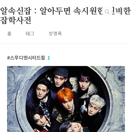
본문 바로가기
알속신잡 : 알아두면 속시원한 신비한
잡학사전
홈
태그
방명록
스무디엔시티드림
1