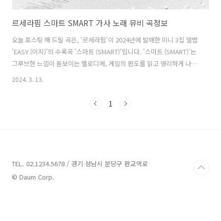
르세라핌 스마트 SMART 가사 노래 뮤비 곡정보
오늘 포스팅 해 드릴 곡은, '르세라핌'이 2024년에 발매한 미니 3집 앨범
'EASY (이지)'의 수록곡 '스마트 (SMART)'입니다. '스마트 (SMART)'는
그루브한 느낌이 돋보이는 멜로디에, 게임의 판도를 읽고 영리하게 나아
가는 태도를 담은 가사가 매력적인 곡입니다. 하나를 보고도 열을 간파하
2024. 3. 13.
는 영리함으로 승자가 되겠다는 포부를 드러내며 '르세라핌'의 야망과 목
표를 담았습니다. 스마트 (SMART) - 르세라핌 가사 I’m a smarter
1
baby, smarter Smarter baby, smarter 하날 보면 열까지 간파해서
돌파하지 Wanna be a winner Wanna be a winner 계획대로 돼가지
난 나비가 될 애송이 원하는 건 승리란 놈 I call it “sugar”..
TEL. 02.1234.5678 / 경기 성남시 분당구 판교역로
© Daum Corp.