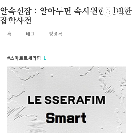
본문 바로가기
알속신잡 : 알아두면 속시원한 신비한
잡학사전
홈
태그
방명록
스마트르세라핌
1