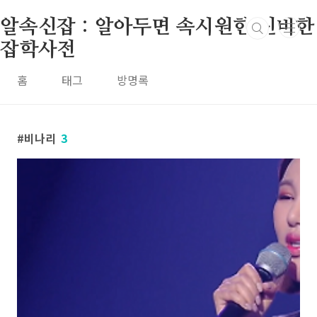
본문 바로가기
알속신잡 : 알아두면 속시원한 신비한
잡학사전
홈
태그
방명록
비나리
3