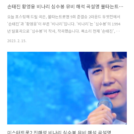
손태진 황영웅 비나리 심수봉 뮤비 해석 곡설명 불타는트롯맨
오늘 포스팅해 드릴 곡은, 불타는트롯맨 9회 준결승 2라운드 듀엣전에서
'손태진'과 '황영웅'이 부른 '비나리'입니다. '비나리'는 '심수봉'의 1994
년 발표곡으로 '심수봉'이 작사, 작곡했습니다. 목소리 천재 '손태진', '황
영웅'이 듀엣으로 불러 원곡의 느낌 그대로 정석대로 잘 불렀고, 작곡가
2023. 2. 15.
'윤명선'으로부터 예전에는 원석이었다면, 이번에는 보석의 무대였다는
극찬을 들었습니다. * 비나리 - 손태진 황영웅 / 심수봉 가사 큐피트 화살
이 가슴을 뚫고 사랑이 시작된 날 또 다시 운명의 페이지는 넘어가네 나
당신 사랑해도 될까요 말도 못하고 한없이 애타는 나의 눈짓들 세상이 온
통 그대 하나로 변해 버렸어 우리 사랑 연습도 없이 벌써 무대로 올려졌
네 생각하면 덧없는 꿈일지도 몰라 꿈일지도 몰라 하늘이여 ..
미스터트롯2 진해성 비나리 심수봉 뮤비 해석 곡설명