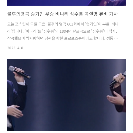
불후의명곡 송가인 우승 비나리 심수봉 곡설명 뮤비 가사
오늘 포스팅해 드릴 곡은, 불후의 명곡 601회에서 '송가인'이 부른 '비나
리'입니다. '비나리'는 '심수봉'의 1994년 발표곡으로 '심수봉'이 작사,
작곡했으며 짝사랑하던 남편을 향한 프로포즈송이라고 합니다. 정통 트
로트 최강자 '송가인'이 비수처럼 박히는 절절한 목소리로 불러 모두의
2023. 4. 8.
마음을 울린 감동적인 무대로 최종 우승을 차지했습니다. * 비나리 - 송
가인 / 심수봉 가사 큐피트 화살이 가슴을 뚫고 사랑이 시작된 날 또 다시
운명의 페이지는 넘어가네 나 당신 사랑해도 될까요 말도 못하고 한없이
애타는 나의 눈짓들 세상이 온통 그대 하나로 변해 버렸어 우리 사랑 연
습도 없이 벌써 무대로 올려졌네 생각하면 덧없는 꿈일지도 몰라 꿈일지
도 몰라 하늘이여 저 사람 언제 또 갈라놓을거요 하늘이여 간절한 이 ..