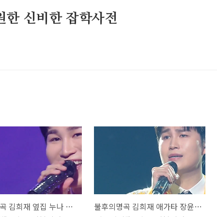
원한 신비한 잡학사전
불후의명곡 김희재 옆집 누나 장윤정 뮤비 해석 곡설명
불후의명곡 김희재 애가타 장윤정 뮤비 해석 곡설명