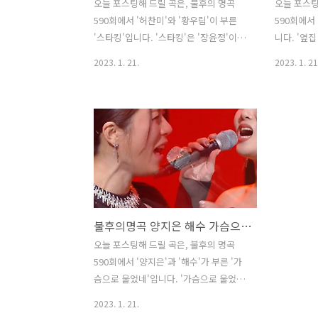
오늘 포스팅해 드릴 곡은, 불후의 명곡
오늘 포스팅
590회에서 '허찬미'와 '황우림'이 부른
590회에서 
'스타킹'입니다. '스타킹'은 '장윤정'이
니다. '옆집
2010년에 발매한 정규앨범 수록곡으로
발매한 싱글
2023. 1. 21.
2023. 1. 21
'최수정'이 작사, 작곡했습니다. 사랑하는
영수'가 작
사람이 나를 봐주기를 바라는 마음을 담
따라부를 수
은 복고풍의 댄스트로트곡입니다. 다채로
'김희재'가
운 매력의 만능엔터테이너 '황우림'이 무
나'가 아니
심한 듯 사랑스러운 목소리와 표정으로,
신만의 스타
칠전팔기의 아이콘이자 트로트계의 오뚝
들의 마음을
이 '허찬미'가 애교 섞인 저음과 진심이 담
의 '옆집 
긴 표정으로 불러 새롭게 탄생한 멋진 무
다. * 옆집
대였습니다. 두 사람이 1절과 2절을 나누
집 누나랍니
불후의명곡 양지은 해수 가슴으로 울었네 장윤정 뮤비 해석 곡설명
어 부르는 이 대결에서는 '황우림'이 승리
고 보면 정
했습니다. * 스타킹 - 허찬미 & 황우림 /
적하다면 와
오늘 포스팅해 드릴 곡은, 불후의 명곡
장윤정 가사 순진한 마음도 어리숙한 마
줄게요 고민
590회에서 '양지은'과 '해수'가 부른 '가
음도 놀리면 정말 싫어요 겉으론 만만하
뭐든지 다 
슴으로 울었네'입니다. '가슴으로 울었
지 않아도 순진한 여자라구요 ..
을 땐 날 보
네'는 '장윤정'이 2006년에 발매한 정규 3
2023. 1. 21.
집 앨범 수록곡으로 '김지평'이 작사하고,