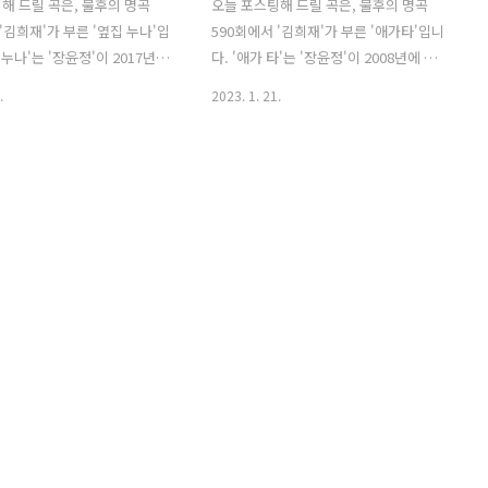
해 드릴 곡은, 불후의 명곡
오늘 포스팅해 드릴 곡은, 불후의 명곡
'김희재'가 부른 '옆집 누나'입
590회에서 '김희재'가 부른 '애가타'입니
 누나'는 '장윤정'이 2017년에
다. '애가 타'는 '장윤정'이 2008년에 발
로 '강은경'이 작사하고, '조
매한 정규앨범 수록곡으로 '이건우'가 작
.
2023. 1. 21.
곡했습니다. 남녀노소 누구나
사하고, '임종수'가 작곡했습니다. 사랑에
 있는 경쾌한 트로트입니다.
빠져버렸으나 아직은 상대방의 마음을 알
 경쾌하게 리듬을 타면서 '누
길 없는 이의 애가 타는 마음을 담은 노래
라 귀여운 '오빠'로 변신해 자
입니다. '김희재'가 때로는 조용하고 부드
일로 사랑을 고백해 듣는 이
럽게 때로는 휘몰아치듯 강렬하게 부르며
 사로잡았습니다. '김희재'만
강약조절로, 사랑에 빠져 어찌 할 수 없는
누나'는 3:59부분부터 시작됩니
절절한 마음을 완벽하게 표현했습니다. *
 누나 - 김희재 / 장윤정 가사 옆
애가타 - 김희재 / 장윤정 가사 이대로 나
다 얼굴도 마음씨도 착한 알
를 바라봐 눈으로 나를 안아줘 만날 때마
도 많고 귀여운 여자랍니다 울
다 자꾸만 가슴이 먼저 하는말 사랑에 빠
요 집에 놀러 와요 라면 끓여
진 건가요 어떻게 하면 좋아요 이제는 아
 있다면 와요 소주 한잔하며
닌 척 해도 아무런 소용이 없어 그냥 바라
들어줄게 날 보러 와요 보고 싶
만 봐도 애가타 맘이 너무 아파서 애가타
러..
이러는게 아닌..