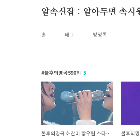
본문 바로가기
알속신잡 : 알아두면 속시
홈
태그
방명록
불후의명곡590회
5
불후의명곡 허찬미 황우림 스타킹 장윤정 뮤비 해석 곡설명