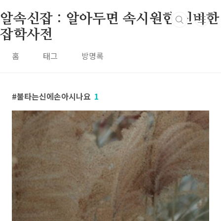
본문 바로가기
알속신잡 : 알아두면 속시원한 신비한
잡학사전
홈
태그
방명록
불타는신에손아시나요
1