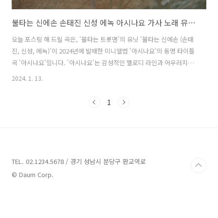
불타는 신에손 손태진 신성 에녹 아시나요 가사 노래 뮤비 곡정보
오늘 포스팅 해 드릴 곡은, '불타는 트롯맨'의 유닛 '불타는 신에손 (손태
진, 신성, 에녹)'이 2024년에 발매한 미니앨범 '아시나요'의 동명 타이틀
곡 '아시나요'입니다. '아시나요'는 감성적인 멜로디 라인과 어우러지는
서정적인 가사가 돋보이는 레트로 발라드 곡으로, '불타는 신에손'의 하
2024. 1. 13.
모니와 음악적 시너지를 느낄 수 있으며 절절한 감정 표현으로 듣는 이들
에게 깊은 여운을 선사합니다. '불타는 신에손'은 그동안 쉽게 들을 수 없
1
었던 발로트(발라드+트로트) 장르로 세련되고 감각적인 음악적 매력을
선보입니다. 미니앨범 '아시나요'는 클래식, 트로트, 뮤지컬 등 분야에서
두각을 드러냈던 '손태진', '신성', '에녹'의 매력을 극대화한 앨범으로 타
이틀곡 '아시나요'를 포함해 '아시나요 (Inst.)', ..
TEL. 02.1234.5678 / 경기 성남시 분당구 판교역로
© Daum Corp.