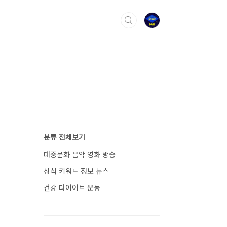
분류 전체보기
대중문화 음악 영화 방송
상식 키워드 정보 뉴스
건강 다이어트 운동