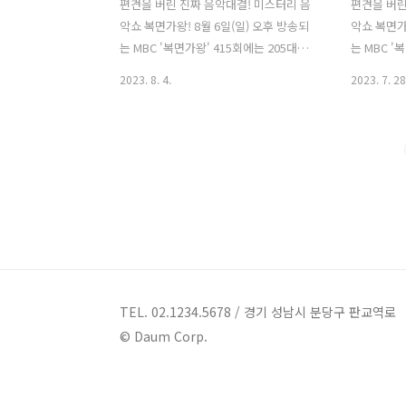
편견을 버린 진짜 음악대결! 미스터리 음
편견을 버린
악쇼 복면가왕! 8월 6일(일) 오후 방송되
악쇼 복면가왕
는 MBC '복면가왕' 415회에는 205대가
는 MBC '
왕을 향한 2연승에 도전하는 '김종서' 로
추측되는 '
2023. 8. 4.
2023. 7. 28
추청되는 가왕 ‘1급특수요원’의 방어전
가왕 방어전
무대와, 이를 저지할 복면가수 4인의 솔로
해 등장한 
곡 대결이 펼쳐집니다. 황금가면을 차지
대결이 펼쳐
하기 위한 복면가수 4人의 숨 막히고 피
을 차지하기
말리는 솔로곡 대결 과 205대가왕 결정전
고 피 말리는 
!!! 1. 2라운드대결 & 정체공개 : 복면가왕
라운드대결 
파르페 거북이 금비 vs 복면가왕 수영모
르페, 수영모
자 윤후 다양한 매력이 한가득~ 가왕님을
가왕전에서 
파르르 떨게 할 짜릿한 목소리! 파르페 vs
가왕 1급특
가왕석까지 빠르게 헤엄쳐서 갈게요! 쫀
선곡하여, 
쫀한 제 목소리에 착 감기게 되실걸요? 수
한 목소리에
TEL. 02.1234.5678 / 경기 성남시 분당구 판교역로
영모자 복면가왕 파르페 의 정체는 거북
히 계산된 
© Daum Corp.
이 금비, 복면가왕 수영모자 의 정체는 가
승 가왕인 '
수 윤민..