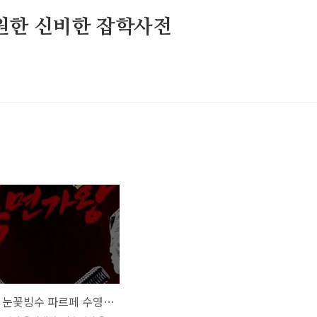
원한 신비한 잡학사전
복면가왕 눈꽃빙수 파르페 수영모자 오리발 정체 205대가왕 414회 1R 1급특수요원 김종서