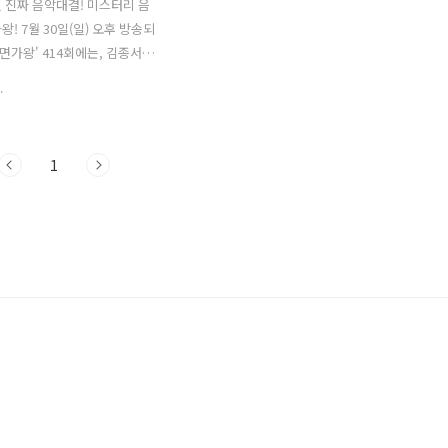
 진짜 음악대결! 미스터리 음
! 7월 30일(일) 오후 방송되
복면가왕' 414회에는, 김종서 로
복면가왕 1급특수요원'의 첫
.
을 저지하고 205대가왕을 향
복면가수 8인의 1라운드 듀엣
집니다. 205대가왕 황금가면
1
 위한 복면가수 8人의 숨 막히
1라운드 듀엣곡 대결 !!! 1. 1
& 정체공개 : 눈꽃빙수 vs 파
자 vs 오리발 지난주, 204대
김종서 으로 추측되는 '복면
수요원'이 '부활'의 '비밀'을
감단숨에 몰입하게 되는 쓸쓸
, 대충 부르는 것 같아도 철저
김동의 무대를 전했습니다. 6연
복면가왕 팔색조'로 출연한 ..