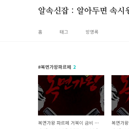
본문 바로가기
알속신잡 : 알아두면 속시
홈
태그
방명록
복면가왕파르페
2
복면가왕 파르페 거북이 금비 수영모자 윤후 정체 복면가왕 1급특수요원 김종서 205대가왕 결정전 415회