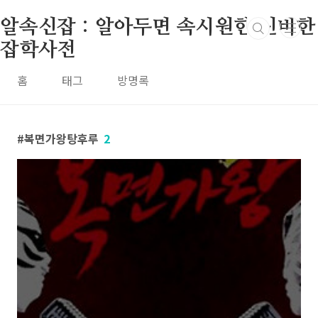
본문 바로가기
알속신잡 : 알아두면 속시원한 신비한
잡학사전
홈
태그
방명록
복면가왕탕후루
2