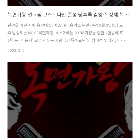
복면가왕 선크림 고스트나인 준성 탕후루 김영주 정체 복면가왕 1급특수요원 김종서 207대가왕 결정전 419회
편견을 버린 진짜 음악대결! 미스터리 음악쇼 복면가왕! 9월 3일(일) 오
후 방송되는 MBC '복면가왕' 419회에는 207대가왕을 향한 4연승에 도
전하는 '김종서' 로 추청되는 가왕 ‘1급특수요원’의 방어전 무대와, 이를
저지할 복면가수 4인의 솔로곡 대결이 펼쳐집니다. 황금가면을 차지하기
2023. 9. 1.
위한 복면가수 4人의 숨 막히고 피 말리는 솔로곡 대결 과 207대가왕 결
정전 !!! 1. 2라운드대결 & 정체공개 : 복면가왕 선크림 고스트나인 준성
vs 복면가왕 탕후루 김영주 태양을 피하고 싶어서~♪ 자외선도 막고 가
왕님도 막으러 왔습니다! 선크림 vs 가왕님 제 노래 들으면 멘탈 바사삭
깨질걸요? 탕탕! 고막을 저격하는 달콤한 보이스! 탕후루 복면가왕 선크
림 의 정체는 가수 고스트나인 준성, 복면가왕 탕후루 ..