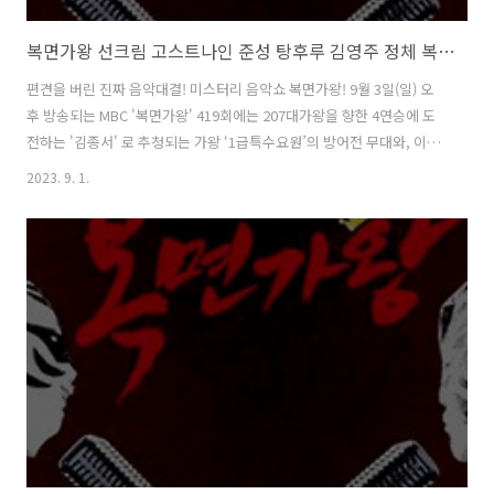
복면가왕 선크림 고스트나인 준성 탕후루 김영주 정체 복면가왕 1급특수요원 김종서 207대가왕 결정전 419회
편견을 버린 진짜 음악대결! 미스터리 음악쇼 복면가왕! 9월 3일(일) 오
후 방송되는 MBC '복면가왕' 419회에는 207대가왕을 향한 4연승에 도
전하는 '김종서' 로 추청되는 가왕 ‘1급특수요원’의 방어전 무대와, 이를
저지할 복면가수 4인의 솔로곡 대결이 펼쳐집니다. 황금가면을 차지하기
2023. 9. 1.
위한 복면가수 4人의 숨 막히고 피 말리는 솔로곡 대결 과 207대가왕 결
정전 !!! 1. 2라운드대결 & 정체공개 : 복면가왕 선크림 고스트나인 준성
vs 복면가왕 탕후루 김영주 태양을 피하고 싶어서~♪ 자외선도 막고 가
왕님도 막으러 왔습니다! 선크림 vs 가왕님 제 노래 들으면 멘탈 바사삭
깨질걸요? 탕탕! 고막을 저격하는 달콤한 보이스! 탕후루 복면가왕 선크
림 의 정체는 가수 고스트나인 준성, 복면가왕 탕후루 ..