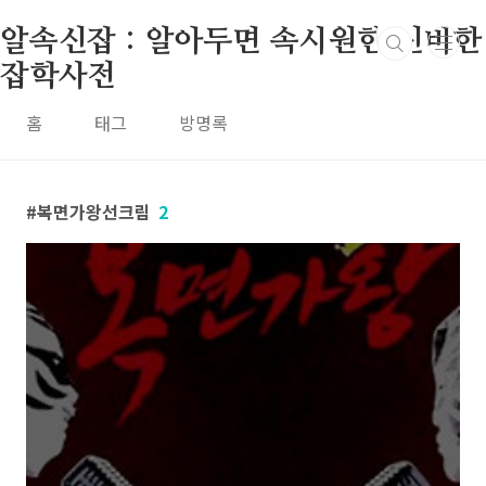
본문 바로가기
알속신잡 : 알아두면 속시원한 신비한
잡학사전
홈
태그
방명록
복면가왕선크림
2