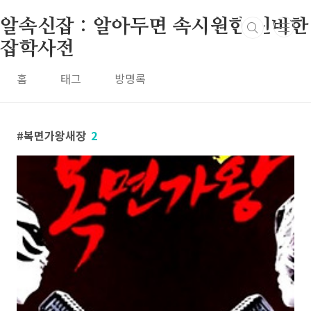
본문 바로가기
알속신잡 : 알아두면 속시원한 신비한
잡학사전
홈
태그
방명록
복면가왕새장
2