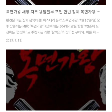
복면가왕 새장 자두 용달블루 포맨 한빈 정체 복면가왕 팔색조 임정희 204대가왕 결정전 413회
편견을 버린 진짜 음악대결! 미스터리 음악쇼 복면가왕! 7월 16일(일) 오
후 방송되는 MBC '복면가왕' 413회에는 204대가왕을 향한 7연승에 도
전하는 '임정희' 로 추청되는 가왕 ‘팔색조’의 방어전 무대와, 이를 저지
할 복면가수 4인의 솔로곡 대결이 펼쳐집니다. 황금가면을 차지하기 위
2023. 7. 12.
한 복면가수 4人의 숨 막히고 피 말리는 솔로곡 대결 과 204대가왕 결정
전 !!! 1. 2라운드대결 & 정체공개 : 복면가왕 용달 블루 포맨 한빈 vs 복면
가왕 새장 자두 여름엔 시원한 게 최고죠? 제가 싣고 온 쿨한 음색을 들려
드릴게요! 용달 블루 vs 제발 이 문을 열 수 있게 도와주세요! 황금 가면
만이 이 새장 문을 열 수 있어요! 새장 복면가왕 용달블루 의 정체는 가수
포맨 한빈, 복면가왕 새장 의 정체는 가..