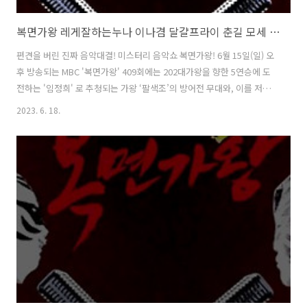
복면가왕 레게잘하는누나 이나겸 달걀프라이 춘길 모세 정체 복면가왕 팔색조 임정희 202대가왕 결정전 409회
편견을 버린 진짜 음악대결! 미스터리 음악쇼 복면가왕! 6월 15일(일) 오
후 방송되는 MBC '복면가왕' 409회에는 202대가왕을 향한 5연승에 도
전하는 '임정희' 로 추청되는 가왕 ‘팔색조’의 방어전 무대와, 이를 저지
할 복면가수 4인의 솔로곡 대결이 펼쳐집니다. 황금가면을 차지하기 위
2023. 6. 18.
한 복면가수 4人의 숨 막히고 피 말리는 솔로곡 대결 과 202대가왕 결정
전 !!! 1. 2라운드대결 & 정체공개 : 복면가왕 달걀프라이 춘길 모세 vs 복
면가왕 레게잘하는누나 이나겸 오늘 무대는 촉촉한 반숙으로 할까요~ 담
백한 완숙으로 할까요? 달걀프라이 vs 한 가닥 한 가닥 땋은 머리로 한가
락 하러 왔어요! 레게 잘하는 누나 복면가왕 달걀프라이 의 정체는 가수
춘길 모세, 복면가왕 레게잘하는누나 의 정체는 가수 ..