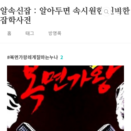
본문 바로가기
알속신잡 : 알아두면 속시원한 신비한
잡학사전
홈
태그
방명록
복면가왕레게잘하는누나
2