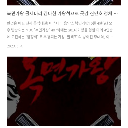
복면가왕 곰세마리 김다현 가왕석으로 곶감 진민호 정체 복면가왕 팔색조 임정희 201대가왕 결정전 407회
편견을 버린 진짜 음악대결! 미스터리 음악쇼 복면가왕! 6월 4일(일) 오
후 방송되는 MBC '복면가왕' 407회에는 201대가왕을 향한 마의 4연승
에 도전하는 '임정희' 로 추청되는 가왕 ‘팔색조’의 방어전 무대와, 이를
저지할 복면가수 4인의 솔로곡 대결이 펼쳐집니다. 황금가면을 차지하기
2023. 6. 4.
위한 복면가수 4人의 숨 막히고 피 말리는 솔로곡 대결 과 201대가왕 결
정전 !!! 1. 2라운드대결 & 정체공개 : 복면가왕 곰세마리 김다현 vs 복면
가왕 가왕석으로 곶감 진민호 2라운드 두 번째 대결은, 준비됐나요~♪
하나, 둘, 셋! 곰 세 마리가 가왕석에 있어~ 곰 세 마리 vs 어흥! 황금 가면
하나 주면 안 잡아먹지~ 가왕석으로 곶감 복면가왕 곰세마리 의 정체는
가수 김다현, 복면가왕 가왕석으로 곶감 의..