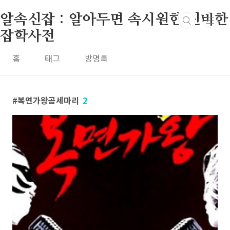
본문 바로가기
알속신잡 : 알아두면 속시원한 신비한
잡학사전
홈
태그
방명록
복면가왕곰세마리
2