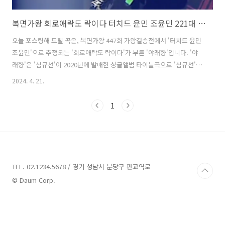
복면가왕 희로애락도 락이다 터치드 윤민 조윤민 221대 가왕 야래향 심규선 가사 노래 뮤비 곡정보
오늘 포스팅해 드릴 곡은, 복면가왕 447회 가왕결승전에서 '터치드 윤민
조윤민'으로 추정되는 '희로애락도 락이다'가 부른 '야래향'입니다. '야
래향'은 '심규선'이 2020년에 발매한 싱글앨범 타이틀곡으로 '심규선'이
작사, 작곡했습니다. '희로애락도 락이다'가 동양적인 느낌의 색다른 선
2024. 4. 21.
곡으로 귀를 사로잡았으며 무대를 촉촉히 적시는 애틋한 감성에 압도적
인 가창력을 더해 깊은 여운을 선사했습니다. 또한 송곳같은 고음으로 절
1
절함을 표현해 듣는 이들을 감탄하게 만들었습니다. 그 결과 60:39로 '은
하철도999'로 출연한 뮤지컬배우 '김수하'를 꺾고 221대 가왕의 자리에
올랐습니다. 야래향 - 희로애락도 락이다 / 심규선 가사 눈이 나려 나를
덮으면 그 밤에는 오시려나 마른 가지 희스무레하게 꽃눈이 맺혀오..
TEL. 02.1234.5678 / 경기 성남시 분당구 판교역로
© Daum Corp.