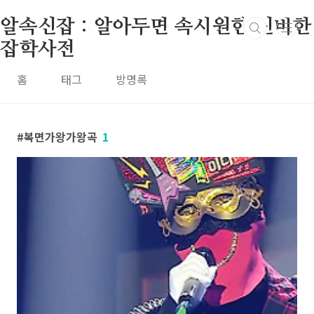
본문 바로가기
알속신잡 : 알아두면 속시원한 신비한
잡학사전
홈
태그
방명록
복면가왕가왕곡
1