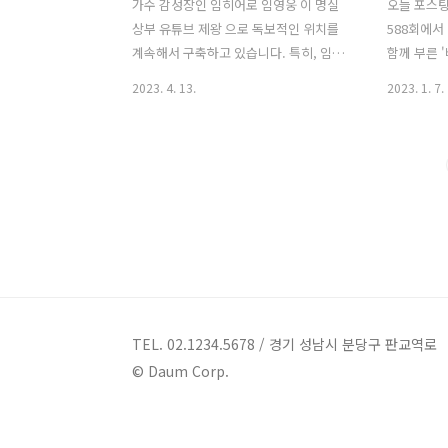
가수 감성장인 임히어로 임영웅 이 명실
오늘 포스팅
상부 유튜브 제왕 으로 독보적인 위치를
588회에서
계속해서 구축하고 있습니다. 특히, 임영
함께 부른 '
웅의 유튜브 콘텐츠들이 지속적으로 인기
연'의 20
2023. 4. 13.
2023. 1. 7.
를 끌고 있습니다. 그 중, 임영웅의 '바램'
종환'이 작
무대 영상이 2300만 뷰를 달성했습니다.
는 게 힘든
1. 임영웅 '바램' 미스터트롯 무대영상
지는 거라는
2300만뷰 2020년 1월 3일 임영웅 공식
르는 공감대
유튜브 채널 '임영웅'에 게재된 '바램' 무
드는 따뜻한
대영상이 2023년 4월 13일 조회수 2300
아들과 아버
만 뷰를 넘어섰습니다. 동영상에는 임영
상 모든 아
웅이 TV조선 '미스터트롯' 예선전에서 임
로 모든 사
영웅의 '바램을 부르는 모습이 담겨있습
은 울림을 
니다. 임영웅은 홀로 자신을 키운 어머니
& 신명선 
에 대한 사연과 애틋한 고백에 이어 무대
많아서 손이
TEL. 02.1234.5678 / 경기 성남시 분당구 판교역로
에 올라서서 애절한 마음을 담아 가슴으
무게가 온 
© Daum Corp.
로 열창하며 가슴 깊은 감동을 안겨준 무
야 하는 일
대입니다. 2. 임영..
평생 바쁘게 