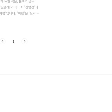
해 드릴 곡은, 불후의 명곡
 '신승태'가 아버지 '신명선'과
바램'입니다. '바램'은 '노사
15년 싱글앨범 타이틀곡으로 '김
사, 작곡했습니다. 나이 먹는다
 것이지만 그 고통만큼 성숙해
 메시지를 담아 세대를 아우
1
를 통해 가슴을 뭉클하게 만
 노래입니다. 끼쟁이 붕어빵
지, '신승태'와 '신명선'이 세
버지와 아들을 위한 헌정 무대
람을 그저 먹먹하게 만들며 깊
전달했습니다. * 바램 - 신승태
/ 노사연 가사 내 손에 잡은 것이
 아픕니다 등에 짊어진 삶의
몸을 아프게 하고 매일 해결해
 때문에 내 시간도 없이 살다가
..