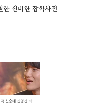
원한 신비한 잡학사전
불후의 명곡 신승태 신명선 바램 노사연 뮤비 해석 곡설명