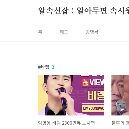
본문 바로가기
알속신잡 : 알아두면 속시
홈
태그
방명록
바램
2
임영웅 바램 2300만뷰 노사연 노래 가사 뮤비 영어가사 번역 곡설명