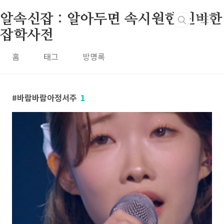
본문 바로가기
알속신잡 : 알아두면 속시원한 신비한
잡학사전
홈
태그
방명록
바람바람아정서주
1