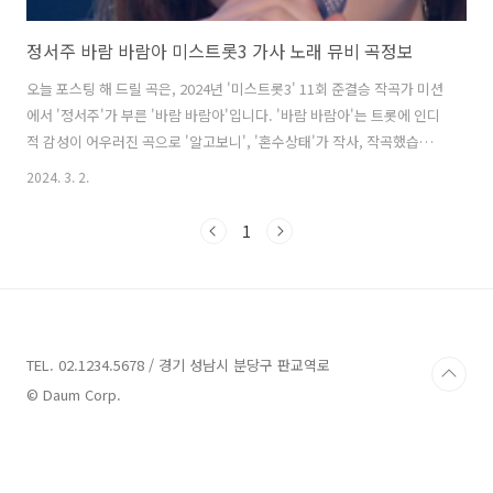
정서주 바람 바람아 미스트롯3 가사 노래 뮤비 곡정보
오늘 포스팅 해 드릴 곡은, 2024년 '미스트롯3' 11회 준결승 작곡가 미션
에서 '정서주'가 부른 '바람 바람아'입니다. '바람 바람아'는 트롯에 인디
적 감성이 어우러진 곡으로 '알고보니', '혼수상태'가 작사, 작곡했습니
다. '정서주'의 보이스톤 자체가 악기이기 때문에 무엇을 더 보탤 필요가
2024. 3. 2.
없어 간결한 악기구성에, 마음을 다친 사람들을 위로해 주는 그 어떤 존
재를 바람에 비유한 가사가 인상적입니다. '정서주'의 맑은 목소리에 실
1
린 위로가 노래를 듣는 이들 모두의 마음 깊은 곳에 자리했던 상처를 따
뜻하게 치유해주는 듯한, 감동어린 무대였습니다. 그 결과 마스터 점수
1387점, 국민 마스터 점수 86점, 총점 1473점으로 1위를 차지했습니다.
바람 바람아 - 정서주 가사 어디서 왔다가 어디로 가느..
TEL. 02.1234.5678 / 경기 성남시 분당구 판교역로
© Daum Corp.