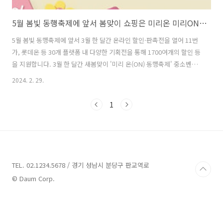
5월 봄빛 동행축제에 앞서 봄맞이 쇼핑은 미리온 미리ON에서…1700여개 제품 최대 50% 할인을 !!!
5월 봄빛 동행축제에 앞서 3월 한 달간 온라인 할인·판촉전을 열어 11번
가, 롯데온 등 30개 플랫폼 내 다양한 기획전을 통해 1700여개의 할인 등
을 지원합니다. 3월 한 달간 새봄맞이 '미리 온(ON) 동행축제' 중소벤처
기업부는 초봄 시즌 소비 진작과 내수 활성화 분위기 조성을 위해 3월 1
2024. 2. 29.
일부터 31일까지 한 달간 새봄맞이 '미리 온(ON) 동행축제'를 개최한다
고 27일 알렸습니다. 미리 온(ON) 동행축제는 5월에 개최될 '2024 봄빛
1
동행축제'에 앞서 열리는 온라인 중심의 행사로, 입학 등 신학기 준비, 봄
맞이 대청소 및 집 꾸미기 등을 주요 컨셉으로 기획했으며, 온라인 할인·
판촉전을 열어 11번가, 롯데온 등 30개 유통 플랫폼내 온라인 할인·판촉
전 등 다양한 기획전을 통해 1700여개의 ..
TEL. 02.1234.5678 / 경기 성남시 분당구 판교역로
© Daum Corp.