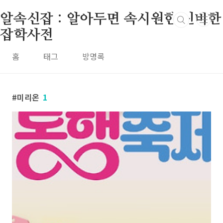
본문 바로가기
알속신잡 : 알아두면 속시원한 신비한
잡학사전
홈
태그
방명록
미리온
1