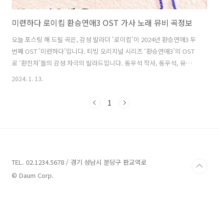
미련하다 로이킴 환승연애3 OST 가사 노래 뮤비 곡정보
오늘 포스팅 해 드릴 곡은, 감성 발라더 '로이킴'이 2024년 환승연애3 두
번째 OST '미련하다'입니다. 티빙 오리지널 시리즈 ‘환승연애3’의 OST
로 ‘환친자’들의 감성 자극의 발라드입니다. 동우석 작사, 동우석, 유정현
작곡의 어쿠스틱한 편곡과 감미로운 선율이 돋보이는 발라드로, 로이킴
2024. 1. 13.
의 독보적인 음색과 섬세하고 풍부한 표현력이 어우러진곡입니다. 헤어
진 상대에 대한 다양한 감정의 고백을 녹여내었습니다. X or NEW, 레전
1
드 연프의 귀환! 이별한 커플들의 환승 정거장으로 역대급 화제성을 몰고
온 ‘환승연애3’에서 매 장면마다 따스한 공감과 과몰입을 극대화시키며
‘환친자’들의 감성을 자극할 OST !!! 미련하다 - 로이킴 가사 코끝이 시릴
때쯤 그대가 떠올라 긴 긴 하루 끝에 잠을 청한다 참 고..
TEL. 02.1234.5678 / 경기 성남시 분당구 판교역로
© Daum Corp.