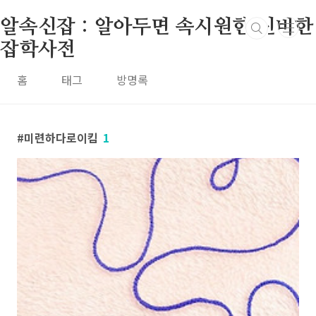
본문 바로가기
알속신잡 : 알아두면 속시원한 신비한
잡학사전
홈
태그
방명록
미련하다로이킴
1