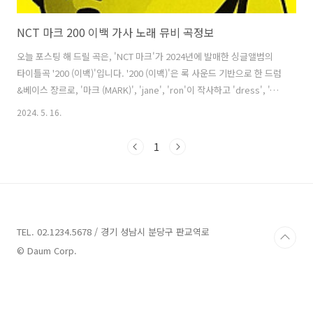
NCT 마크 200 이백 가사 노래 뮤비 곡정보
오늘 포스팅 해 드릴 곡은, 'NCT 마크'가 2024년에 발매한 싱글앨범의
타이틀곡 '200 (이백)'입니다. '200 (이백)'은 록 사운드 기반으로 한 드럼
&베이스 장르로, '마크 (MARK)', 'jane', 'ron'이 작사하고 'dress', '마
크 (MARK)', 'Sion', 'Olmos'가 작곡했습니다. 서정적인 멜로디와
2024. 5. 16.
2000년대 초 스타일의 전자 기타 사운드의 조화가 매력적이며, 트렌디하
면서도 빠른 BPM의 드럼과 신스 베이스 위로 더해지는 속도감 있는 랩이
1
듣는 재미를 더합니다. 예상치 못했으나 결국 운명적인 만남이 된 이야
기를 순수하게 담았고, 서로를 더 빛나게 해주는 존재이면서 동시
에 두 사람이 만남으로써 완벽해지는 관계로서의 사랑을 표현했습니다.
타이틀곡을 포함해 마크의 담..
TEL. 02.1234.5678 / 경기 성남시 분당구 판교역로
© Daum Corp.