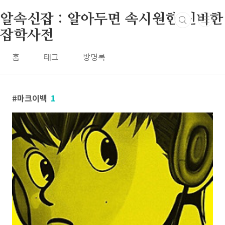
본문 바로가기
알속신잡 : 알아두면 속시원한 신비한
잡학사전
홈
태그
방명록
마크이백
1