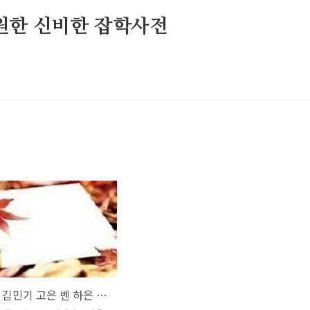
원한 신비한 잡학사전
가을편지 김민기 고은 벤 하은 마마무 솔라 전마리 가을노래