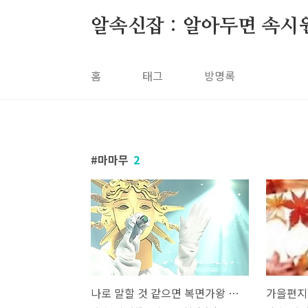
본문 바로가기
알속신잡 : 알아두면 속시
홈
태그
방명록
마마무
2
나로 말할 것 같으면 복면가왕 신이내린목소리 서문탁 190대가왕 마마무 노래 듣기 가사