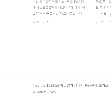
이번 포스팅해 드릴 곡은, 복면가왕 190
이번 포스팅
대 가왕결정전에서 레전드 여성 라커 '서
을 보내며 
문탁'으로 추정되는 '복면가왕 신이 내린
다. 가을이
목소리'의 '나로 말할 것 같으면' 무대입
대표곡인 고
2022. 12. 25.
2022. 11. 7
니다. 원곡은 믿듣맘무 걸그룹 '마마무'의
편지'입니다
2017년 발매된 미니 5집 Purple의 타이
를 낭만적으
틀곡으로, 김도훈, 솔라, 문별, 화사 작사,
한 감성을 
마마무 앨범 총괄 프로듀서인 김도훈 작
느낌을 효과
곡의 곡입니다. 일렉트로닉, 펑키, 디스코
을엔 편지
장르가 고루 섞인 모던한 사운드의 곡으
되어 받아주
로, 마마무 특유의 감각적인 보컬과 화음
운 여자가 
을 느낄 수 있는 곡입니다. '큐티허세' 컨
겠어요 누
셉으로 마마무가 가진 에너지와 매력이
낙엽이 흩어
굉장히 잘 녹아져 있는 곡을, '신이 내린
다워요 가을
목소리' 가왕이 자신만의 독보적인 락필
을 헤매인 
TEL. 02.1234.5678 / 경기 성남시 분당구 판교역로
을 가미한 곡 해석으로, 가왕 4연승에 성
진 날 모르
© Daum Corp.
공하며 190대 가왕에 오른 곡입니다. 나
자인 '김민
로 말할 것 ..
가을편지 - 김