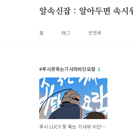
본문 바로가기
알속신잡 : 알아두면 속시
홈
태그
방명록
루시못죽는기사와비단요람
1
루시 LUCY 못 죽는 기사와 비단 요람 가사 노래 뮤비 곡정보