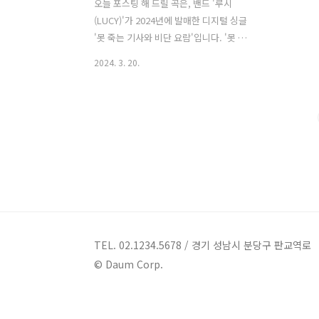
오늘 포스팅 해 드릴 곡은, 밴드 '루시
(LUCY)'가 2024년에 발매한 디지털 싱글
'못 죽는 기사와 비단 요람'입니다. '못 죽
는 기사와 비단 요람'은 다크하고 판타지
2024. 3. 20.
적인 요소가 가미된 얼터너티브 팝 락 장
르의 곡으로, '조원상'이 작사하고 '조원
상', 'O.YEON', '최영훈'이 작곡했습니
다. 지금껏 보여준 따뜻하고 청량한 무드
에서 벗어나, 자신이 지키고자 하는 것에
대한 사명감으로 끊임없이 달려가느라
'못 죽는 기사'를 통해 '루시 (LUCY)'가 지
켜온 음악적 신념을 드러냈습니다. 또한
에너제틱한 코러스와 챈트를 통해 스스로
에게 용기를 불어 넣으며 행여 무너지더
라도 결코 포기하지 않겠다는 강한 의지
TEL. 02.1234.5678 / 경기 성남시 분당구 판교역로
를 담았습니다. 못 죽는 기사와 비단 요람
© Daum Corp.
- 루시 (LUCY) 가사 숨을 쉬지 않는 땅 끝
에..