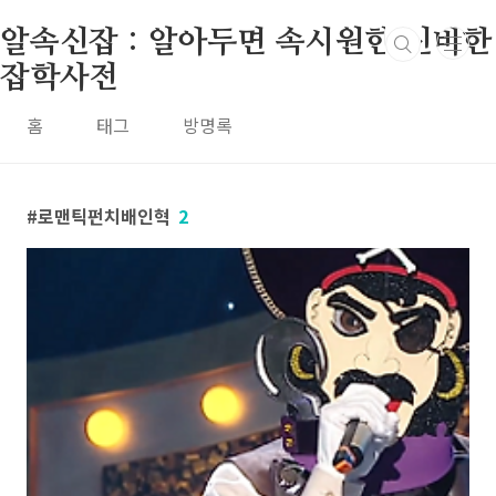
본문 바로가기
알속신잡 : 알아두면 속시원한 신비한
잡학사전
홈
태그
방명록
로맨틱펀치배인혁
2