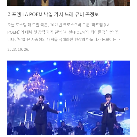
라포엠 LA POEM 낙엽 가사 노래 뮤비 곡정보
오늘 포스팅 해 드릴 곡은, 2023년 크로스오버 그룹 '라포엠 (LA
POEM)'의 데뷔 첫 창작 가곡 앨범 '시·詩·POEM'의 타이틀곡 '낙엽'입
니다. '낙엽'은 사중창의 매력을 극대화한 환상의 하모니가 돋보이는 곡
으로, 한국 가곡계의 스타 작곡가 '윤학준'이 '라포엠'을 위해 새롭게 쓴
2023. 10. 26.
작품입니다. 서정적인 노랫말로 가을의 사랑을 표현해 깊은 여운을 선사
하며, 뮤직비디오는 낮에서 밤에 이르는 시간의 흐름을 담아내며, 만남부
터 이별에 이르는 사랑의 단상을 시각적으로 표현했습니다. 이번 앨범에
는 타이틀곡을 포함해, 소중한 이를 떠나보내는 것을 여름이 지나가는 것
에 비유한 '처서', 흘러간 삶과 사랑을 덤덤히 되돌아보는 '오, 사랑', 떠
나간 모든 존재에게 고마움과 그리움, 그리고 사랑을 전하는 '미별..