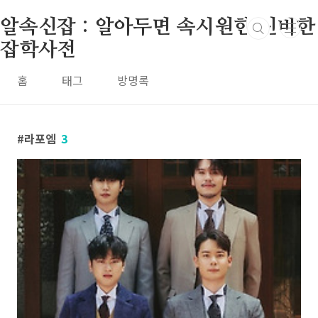
본문 바로가기
알속신잡 : 알아두면 속시원한 신비한
잡학사전
홈
태그
방명록
라포엠
3