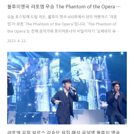
불후의명곡 라포엠 우승 The Phantom of the Opera 오페라의 유령 곡설명 뮤비 가사
오늘 포스팅해 드릴 곡은, 불후의 명곡 603회에서 성악 어벤져스 '라포
엠'이 부른 'The Phantom of the Opera'입니다. 'The Phantom of
the Opera'는 천재 음악가와 프리마돈나의 비밀이야기 '오페라의 유
령'에 나오는 노래입니다. 각자의 뚜렷한 색깔이 있는 네 명이 만들어내
2023. 4. 22.
는아름다운 하모니가 좌중을 압도해 대세 크로스오버 그룹 라포엠의 명
성을 입증하는 환상적인 무대였고 결국 603회 우승을 차지했습니다. *
The Phantom of the Opera - 라포엠 가사 In sleep he sang to me
In dreams he came That voice which calls to me And speaks my
name And do I dream again For ..
라포엠 무정 부르스 강승모 뮤직 해석 곡설명 불후의 명곡