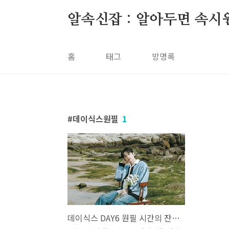
본문 바로가기
알속신잡 : 알아두면 속시
홈
태그
방명록
데이식스원필
1
데이식스 DAY6 원필 시간의 잔상 선녀외전 OST 가사 노래 뮤비 곡정보