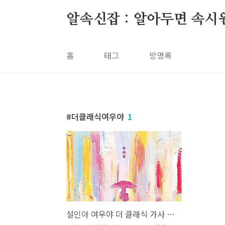
본문 바로가기
알속신잡 : 알아두면 속시
홈
태그
방명록
더클래식여우야
1
설인아 여우야 더 클래식 가사 노래 뮤비 곡정보