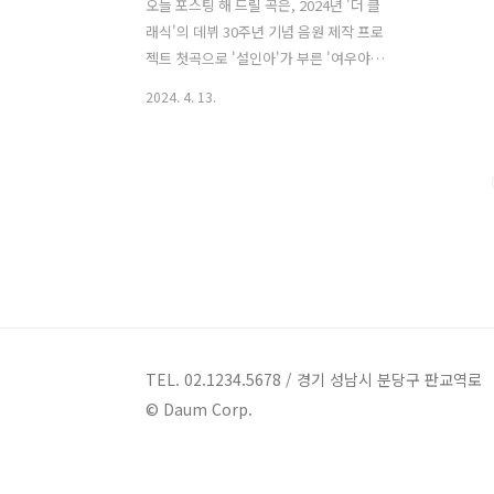
오늘 포스팅 해 드릴 곡은, 2024년 '더 클
래식'의 데뷔 30주년 기념 음원 제작 프로
젝트 첫곡으로 '설인아'가 부른 '여우야
(女雨夜)'입니다. '여우야 (女雨夜)'는
2024. 4. 13.
'김광진'과 '박용준'으로 결성된 '더 클래
식'의 1995년 정규앨범 타이틀곡으로 '김
광진'이 작사, 작곡했습니다. '설인아'는
2023년 '더 시즌즈-박재범의 드라이브'에
서 이 노래를 자신만의 스타일로 불러 화
제를 모은 바 있습니다. '설인아'가 뛰어
난 가창력에 섬세한 감성으로 표현한 '여
우야 (女雨夜)'는 원곡과는 또다른 노래
로 재탄생했습니다. 여우야 (女雨夜) - 설
인아 / 더 클래식 가사 창 밖엔 서글픈 비
만 내려오네 내 마음 너무 안타까워 이젠
TEL. 02.1234.5678 / 경기 성남시 분당구 판교역로
다시 볼 수가 없기에 처음 만났던 그날도
© Daum Corp.
비가 왔어 우산도 없이 마냥 걸었었지 너..