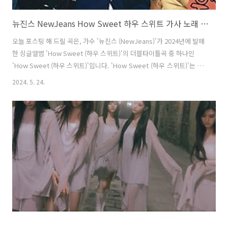
뉴진스 NewJeans How Sweet 하우 스위트 가사 노래 뮤비 곡정보
오늘 포스팅 해 드릴 곡은, 가수 '뉴진스 (NewJeans)'가 2024년에 발매
한 싱글앨범 'How Sweet (하우 스위트)'의 더블타이틀곡 중 하나인
'How Sweet (하우 스위트)'입니다. 'How Sweet (하우 스위트)'는 새
롭고 독특한 매력의 댄스 팝 곡으로 Miami Bass 장르에 기계음 같
2024. 5. 24.
은 일렉트로 사운드가 더해져 신선하고 반짝이는 느낌을 줍니다. 여기
에 실린 '뉴진스 (NewJeans)' 멤버들의 보컬은 과장되지 않은 자연스
러움으로 오히려 신선한 느낌을 선사하면서 한 번만 들어도 잊혀지
지 않을 만큼 중독성이 있습니다. How Sweet (하우 스위트) - 뉴진
스 (NewJeans) 가사 All I know is now알게 됐어 나 (I know)그동안 맨
날Always u..