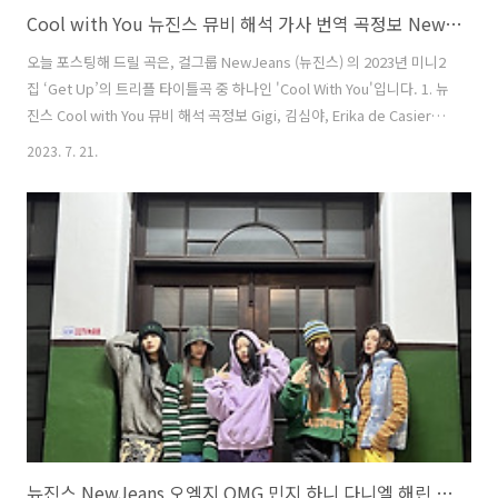
Cool with You 뉴진스 뮤비 해석 가사 번역 곡정보 NewJeans 정호연 양조위 Get Up
오늘 포스팅해 드릴 곡은, 걸그룹 NewJeans (뉴진스) 의 2023년 미니2
집 ‘Get Up’의 트리플 타이틀곡 중 하나인 'Cool With You'입니다. 1. 뉴
진스 Cool with You 뮤비 해석 곡정보 Gigi, 김심야, Erika de Casier,
Fine Glindvad Jensen, 다니엘(DANIELLE) 작사, FRNK , Frankie
2023. 7. 21.
Scoca, Erika de Casier, Fine Glindvad Jensen 작곡의 곡으로, UK
개러지 리듬을 바탕으로 곡입니다. 뮤비는 공개 전부터 세계적인 스타의
출연으로 화제를 모았습니다. 뮤직비디오는 그리스 신화 '프시케와 에로
스'를 현대적으로 해석하였습니다. 에로스 역으로는 넷플릭스 '오징어게
임'의 '정호연', 아프로디테 역에는..
뉴진스 NewJeans 오엠지 OMG 민지 하니 다니엘 해린 혜인 뮤비 해석 곡설명