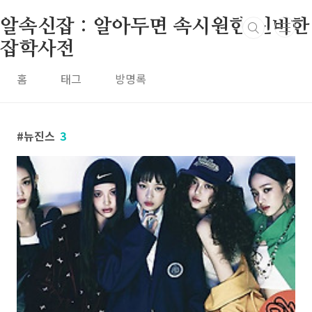
본문 바로가기
알속신잡 : 알아두면 속시원한 신비한
잡학사전
홈
태그
방명록
뉴진스
3