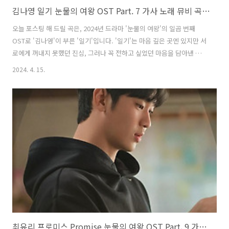
김나영 일기 눈물의 여왕 OST Part. 7 가사 노래 뮤비 곡정보
오늘 포스팅 해 드릴 곡은, 2024년 드라마 '눈물의 여왕'의 일곱 번째
OST로 '김나영'이 부른 '일기'입니다. '일기'는 마음 깊은 곳엔 있지만 서
로에게 꺼내지 못했던 진심, 그러나 꼭 전하고 싶었던 마음을 담아낸 곡
으로, '남혜승', '김경희'가 작사, 작곡했습니다. 4화 해인(김지원 분)이
2024. 4. 15.
임신소식을 접하고 현우(김수현 분)와 함께 기뻐했던 때를 회상하는 장면
에 삽입되었으며, 일기를 통해 더욱 선명해지는 고백과 진심 같은 것들이
담겨 있는 노랫말이 깊은 몰입감을 선사합니다. 또한 절제된 선율에 실린
'김나영'의 섬세하고 애절한 음색이 마음을 울립니다. 일기 - 김나영 가사
잠시 내 맘을 꺼내어볼게 전해줄말이 너무 많아 아무일 없던 어느날처럼
얘길들어 줄 수 있니 때론 많이도 다투었었지 그때도 ..
최유리 프로미스 Promise 눈물의 여왕 OST Part. 9 가사 노래 뮤비 곡정보