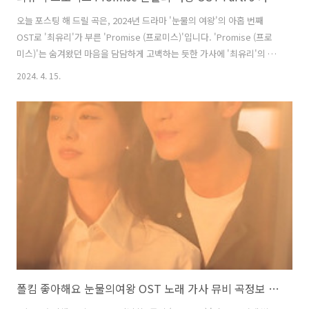
오늘 포스팅 해 드릴 곡은, 2024년 드라마 '눈물의 여왕'의 아홉 번째
OST로 '최유리'가 부른 'Promise (프로미스)'입니다. 'Promise (프로
미스)'는 숨겨왔던 마음을 담담하게 고백하는 듯한 가사에 '최유리'의 호
소력 짙은 음색이 더해져 현우(김수현 분)를 향한 해인(김지원 분)의 간절
2024. 4. 15.
하고 애틋한 사랑이 한층 섬세하게 표현된 곡으로, '남혜승', '박진호'가
작사, 작곡했습니다. 드라마 '눈물의 여왕'의 음악을 책임지고 있는 '남혜
승' 음악감독과 '사이코지만 괜찮아', '사랑의 불시착', '그 해 우리는' 등
의 작품에서 호흡을 함께 했던 뮤지션 '김경희'가 협업했으며 여기에 시
적인 노랫말로 사랑받는 싱어송라이터 '최유리'의 따뜻한 음색까지, 심
도 깊은 서사를 느끼게 해주는 노래로 완성..
폴킴 좋아해요 눈물의여왕 OST 노래 가사 뮤비 곡정보 OST 노래모음