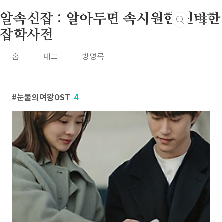
본문 바로가기
알속신잡 : 알아두면 속시원한 신비한
잡학사전
홈
태그
방명록
눈물의여왕OST
4