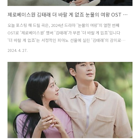
제로베이스원 김태래 더 바랄 게 없죠 눈물의 여왕 OST Part 11 노래 뮤비 곡정보
오늘 포스팅 해 드릴 곡은, 2024년 드라마 '눈물의 여왕'의 열한 번째
OST로 '제로베이스원' 멤버 '김태래'가 부른 '더 바랄 게 없죠'입니다
'더 바랄 게 없죠'는 서정적인 피아노 선율에 실린 '김태래'의 감미로
운 보이스가 이야기의 몰입도를 드라마틱하게 끌어올리는 곡으로, '남
2024. 4. 27.
혜승', '박진호'가 작사, 작곡했습니다. 다혜(이주빈 분)를 향한 사랑, 그
리고 자신에게 소중한 존재들을 지켜내고자 하는 수철(곽동연 분)의 감
정선을 완벽하게 대변하는 가사가 돋보입니다. 또한 '김태래'가 섬세
한 표현력으로 곡의 애틋한 분위기를 한층 고조시킨 이 곡은, 14화 놀
이동산 장면에 삽입돼 배우들의 명연기와 함께 깊은 감동을 자아냈습니
다. 더 바랄 게 없죠 - 제로베이스원 김태래 가사 Look at my eye..