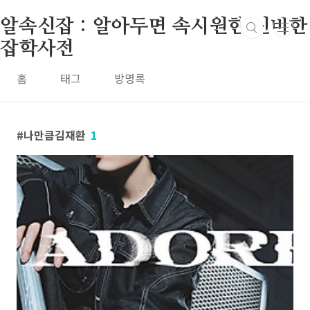
본문 바로가기
알속신잡 : 알아두면 속시원한 신비한
잡학사전
홈
태그
방명록
나만큼김재환
1