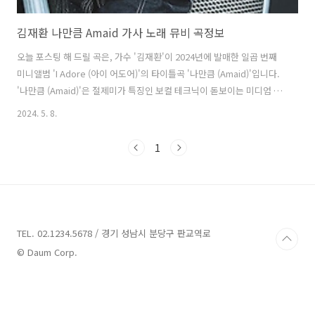
김재환 나만큼 Amaid 가사 노래 뮤비 곡정보
오늘 포스팅 해 드릴 곡은, 가수 '김재환'이 2024년에 발매한 일곱 번째
미니앨범 'I Adore (아이 어도어)'의 타이틀곡 '나만큼 (Amaid)'입니다.
'나만큼 (Amaid)'은 절제미가 특징인 보컬 테크닉이 돋보이는 미디엄 템
포의 댄스곡으로, 'Gaeko', 'Choiza'가 작사하고 'Gaeko', 'Padi (페
2024. 5. 8.
디)'가 작곡했습니다. 어려움이 반복되는 상황 속에서도 나만큼 너를 사
랑하는 사람은 없다는 메시지를 담았습니다. 여기에 젊은 감각과 대중성
1
을 두루 갖춘 '다이나믹듀오 (Dynamicduo)'와 '페디 (Padi)'가 작업에
참여해 곡의 완성도를 높였습니다. '김재환'은 이번 앨범 'I Adore (아
이 어도어)'에 지금껏 함께 해준 팬들에게 전하는, 마음 깊이 간직해
온 이야기를 녹..
TEL. 02.1234.5678 / 경기 성남시 분당구 판교역로
© Daum Corp.