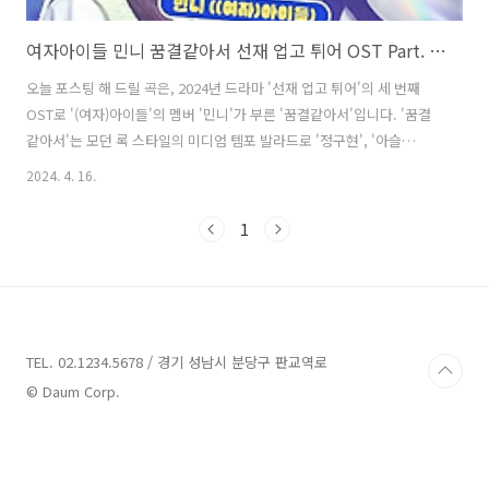
여자아이들 민니 꿈결같아서 선재 업고 튀어 OST Part. 3 가사 노래 뮤비 곡정보
오늘 포스팅 해 드릴 곡은, 2024년 드라마 '선재 업고 튀어'의 세 번째
OST로 '(여자)아이들'의 멤버 '민니'가 부른 '꿈결같아서'입니다. '꿈결
같아서'는 모던 록 스타일의 미디엄 템포 발라드로 '정구현', '아슬
(Aseul)'이 작사하고 '정구현'이 작곡했습니다. 미니멀하면서도 쓸쓸하
2024. 4. 16.
게 느껴지는 밴드 구성의 드럼과 어쿠스틱 기타 스트로크로 시작되며, 후
렴으로 이어지면서 화려해지는 하모니와 풍성해지는 일렉 기타 사운드
1
가 돋보입니다. 또한 '(여자)아이들'의 메인 보컬 '민니'가로 몽환적이고
독특한 감성 보이스로 풋풋하면서도 아름다운 로맨스 감성을 선사합니
다. 꿈결같아서 - (여자)아이들 민니 가사 내 맘과 같지 않아서 결국 놓아
버렸던 그때 그날 우리의 밤이 떠오르고 기억의 계단을 걸어 네 이름을..
TEL. 02.1234.5678 / 경기 성남시 분당구 판교역로
© Daum Corp.