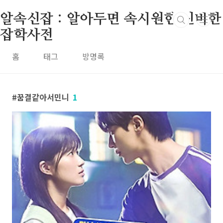
본문 바로가기
알속신잡 : 알아두면 속시원한 신비한
잡학사전
홈
태그
방명록
꿈결같아서민니
1