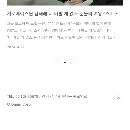
제로베이스원 김태래 더 바랄 게 없죠 눈물의 여왕 OST Part 11 노래 뮤비 곡정보
오늘 포스팅 해 드릴 곡은, 2024년 드라마 '눈물의 여왕'의 열한 번째
OST로 '제로베이스원' 멤버 '김태래'가 부른 '더 바랄 게 없죠'입니다
'더 바랄 게 없죠'는 서정적인 피아노 선율에 실린 '김태래'의 감미로
운 보이스가 이야기의 몰입도를 드라마틱하게 끌어올리는 곡으로, '남
2024. 4. 27.
혜승', '박진호'가 작사, 작곡했습니다. 다혜(이주빈 분)를 향한 사랑, 그
리고 자신에게 소중한 존재들을 지켜내고자 하는 수철(곽동연 분)의 감
1
정선을 완벽하게 대변하는 가사가 돋보입니다. 또한 '김태래'가 섬세
한 표현력으로 곡의 애틋한 분위기를 한층 고조시킨 이 곡은, 14화 놀
이동산 장면에 삽입돼 배우들의 명연기와 함께 깊은 감동을 자아냈습니
다. 더 바랄 게 없죠 - 제로베이스원 김태래 가사 Look at my eye..
TEL. 02.1234.5678 / 경기 성남시 분당구 판교역로
© Daum Corp.