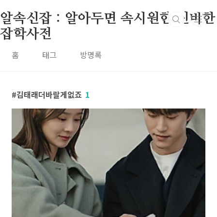
본문 바로가기
알속신잡 : 알아두면 속시원한 신비한
잡학사전
홈
태그
방명록
김태래더바랄게없죠
1