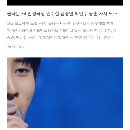
불타는 F4 인생극장 민수현 김중연 박민수 공훈 가사 노래 뮤비 곡정보
오늘 포스팅 해 드릴 곡은, '불타는 트롯맨' 유닛으로 각종 무대를 통해
뛰어난 가창력과 퍼포먼스 능력을 선보이고 있는 '불타는 F4 (민수현, 김
중연, 박민수, 공훈)'가 2023년에 발매한 곡 '인생극장'입니다. '인생극
장'은 인생의 희로애락을 담은 정통 트로트 장르의 곡으로, 듣는 이들에
2023. 10. 2.
게 특별한 추억을 선사합니다. 작곡가 '정경천'과 작사가 '이건우'의 협업
으로 완성도를 높였습니다. 인생극장 - 불타는 F4 (민수현, 김중연, 박민
수, 공훈) 가사 인생은 너와 나의 얘기를 무대에 올리는 과정 슬펐을 때나
기쁠 때나 필름은 돌고 돌아 내 인생 지난날의 장면을 되돌려 감아보면
그 중에 최고 하이라이트 너와 나의 사랑 만난지 한 달 만에 사랑한다 고
백하고 눈물 나고 꿈도 많은 사랑의 역사를 쓰고 있네 ..