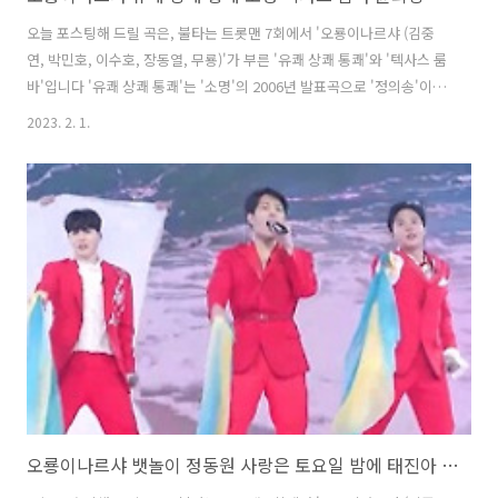
오늘 포스팅해 드릴 곡은, 불타는 트롯맨 7회에서 '오룡이나르샤 (김중
연, 박민호, 이수호, 장동열, 무룡)'가 부른 '유쾌 상쾌 통쾌'와 '텍사스 룸
바'입니다 '유쾌 상쾌 통쾌'는 '소명'의 2006년 발표곡으로 '정의송'이 작
사, 작곡했고, '텍사스 룸바'는 '윤희상'의 2002년 발표곡으로 '이호
2023. 2. 1.
섭'이 작사, 작곡했습니다. 힘들고 어려운 삶을 살아가는 사람들에게 용
기와 희망을 주는 노래인 '유쾌 상쾌 통쾌'를 선곡해, '오룡이나르샤 (김
중연, 박민호, 이수호, 장동열, 무룡)'가 더없이 신나는 무대를 선보였고,
'텍사스 룸바'로는 상큼하면서도 멋진 춤과 재미난 아이디어가 돋보이는
퍼포먼스로 해피 바이러스를 전달했습니다. * 유쾌 상쾌 통쾌 - 오룡이나
르샤 / 소명 가사 우리사는 이 세상에 유쾌 상쾌..
오룡이나르샤 뱃놀이 정동원 사랑은 토요일 밤에 태진아 김중연 박민호 이수호 장동열 무룡 뮤비 해석 곡설명 불타는트롯맨