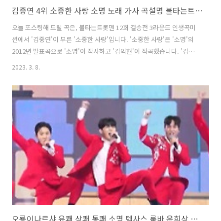
김중연 4위 소중한 사랑 소명 노래 가사 곡설명 불타는트롯맨
오늘 포스팅해 드릴 곡은, 불타는트롯맨 12회 결승전 3라운드 인생곡미
션에서 '김중연'이 부른 '소중한 사랑'입니다. '소중한 사랑'은 '소명'의
2012년 발표곡으로 '소명'이 작사하고 '김익현'이 작곡했습니다. '김중
연'이 퍼포먼스가 너무 강한 느낌이라 오히려 독이 될 수도 있는데 전혀
2023. 3. 8.
그렇지 않은 감성 깊은 무대였다는 호평을 얻었습니다. 퍼포먼스뿐만 아
니라 노래까지도 잘하는 가수를 인증하듯 멋진 가창력을 뽐냈으며 결국
최종 4위에 올랐습니다. * 소중한 사랑 - 김중연 / 소명 가사 눈물이 날 만
큼 찡했던 사랑 안타까운 나의 사랑아 그대 주고 간 그 눈빛 때문에 내 입
술이 타 들어가요 꽃을 보아도 별을 달을 보아도 잊을 수가 없는 사랑아
그대의 모습 숨소리 까지 영혼까지 사랑했었다 행복한 시간 물으..
오룡이나르샤 유쾌 상쾌 통쾌 소명 텍사스 룸바 윤희상 김중연 박민호 이수호 장동열 무룡 뮤비 해석 곡설명 불타는트롯맨