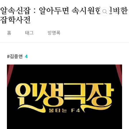
본문 바로가기
알속신잡 : 알아두면 속시원한 신비한
잡학사전
홈
태그
방명록
김중연
4