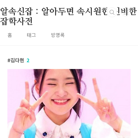
본문 바로가기
알속신잡 : 알아두면 속시원한 신비한
잡학사전
홈
태그
방명록
김다현
2