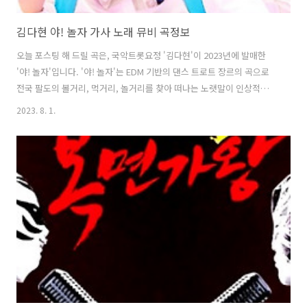
김다현 야! 놀자 가사 노래 뮤비 곡정보
오늘 포스팅 해 드릴 곡은, 국악트롯요정 '김다현'이 2023년에 발매한
'야! 놀자'입니다. '야! 놀자'는 EDM 기반의 댄스 트로트 장르의 곡으로
전국 팔도의 볼거리, 먹거리, 놀거리를 찾아 떠나는 노랫말이 인상적입니
다. 누구나 따라 부르기 쉽고 신나게 춤출 수 있는 구성에 근심 걱정을 떨
2023. 8. 1.
쳐버리고 시원한 여름을 즐기는 힐링곡입니다. '김다현'은 네 살 때부터
판소리를 배우기 시작해스며 MBN '보이스트롯' 준우승, TV조선 '미스트
롯2' 3위에 오르며 트로트 실력을 인정 받은 바 있는 트로트 신동입니다.
야! 놀자 - 김다현 가사 야! 놀자 놀자 야! 놀자 야! 놀자 놀자 놀자 놀자 우
리 둘이 야! 놀자 놀자 야! 놀자 야! 놀자 놀자 놀자 놀자 하루 종일 놀 거
야 춤추고 싶은 사람 손들어 나처럼 ..