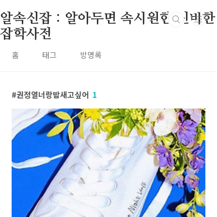
본문 바로가기
알속신잡 : 알아두면 속시원한 신비한
잡학사전
홈
태그
방명록
권정열너랑밤새고싶어
1