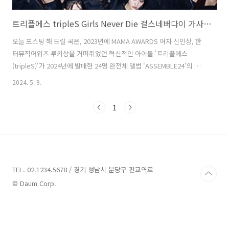
트리플에스 tripleS Girls Never Die 걸스네버다이 가사 노래 뮤비 곡정보
오늘 포스팅 해 드릴 곡은, 2023년에 MAMA AWARDS 여자 신인상, 한
터뮤직어워즈 루키상을 거머쥐었던 혁신적인 아이돌 '트리플에스
(tripleS)'가 2024년에 발매한 24명 완전체 앨범 'ASSEMBLE24'의 타이
틀곡 'Girls Never Die (걸스 네버 다이)'입니다. 'Girls Never Die (걸
2024. 5. 9.
스 네버 다이)'는 팬들로부터 무려 13만 표를 받아 타이틀곡으로 결정되
었으며 쓰러져도 또 일어나는 소녀들에 대한 이야기입니다. 낙오자에 대
1
한 관용이 없어져 실패를 두려워하게 된 지금, 실패가 얼마나 값지고 멋
있는 경험인지에 대한 내용이 담겨 있습니다. '시련-자각-극복-우리'라
는 서사는 '트리플에스 (tripleS)'의 이야기이자 지금을 살고있는 소녀
들의 이야기로 확장될 수 있습니..
TEL. 02.1234.5678 / 경기 성남시 분당구 판교역로
© Daum Corp.