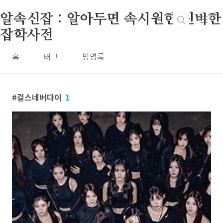
본문 바로가기
알속신잡 : 알아두면 속시원한 신비한
잡학사전
홈
태그
방명록
걸스네버다이
1