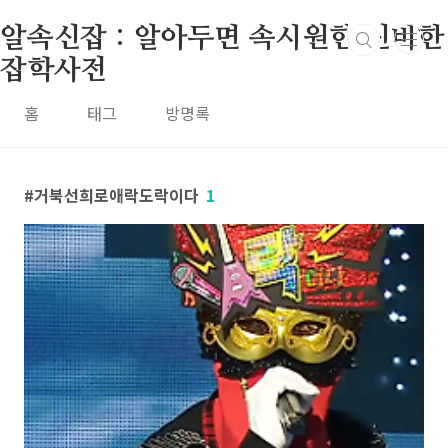
본문 바로가기
알속신잡 : 알아두면 속시원한 신비한
잡학사전
홈
태그
방명록
거북선희로애락도락이다
1