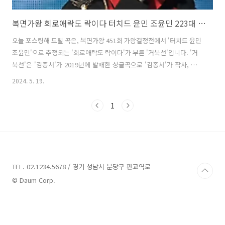
복면가왕 희로애락도 락이다 터치드 윤민 조윤민 223대 가왕 거북선 김종서 가사 노래 뮤비 곡정보
오늘 포스팅해 드릴 곡은, 복면가왕 451회 가왕결정전에서 '터치드 윤민
조윤민'으로 추정되는 '희로애락도 락이다'가 부른 '거북선'입니다. '거
북선'은 '김종서'가 2019년에 발매한 싱글곡으로 '김종서'가 작사, 작곡
했습니다. '희로애락도 락이다'가 적막함을 채우는 특유의 맑은 음색을
2024. 5. 19.
시작해, 이순신 장군이 12척의 배를 진두지휘하는 듯 위엄이 서린 무대
였습니다. 또한 노래에 실린 압도적인 위용과 거친 파도 같은 박력, 불꽃
1
처럼 맹렬히 타오르는 가창력이 좌중을 압도했습니다. 원곡자 김종서가
자신이 만든 노래보다 훨씬 더 깊고 날카로워 한국음악사에 남을 것 같은
무대였다고 극찬했습니다. 그 결과 '럭키박스'로 출연한 를 꺾고 223대
가왕의 자리를 지켰으며, 이는 음악대장 하현우에 이어 두번째 9연승 ..
TEL. 02.1234.5678 / 경기 성남시 분당구 판교역로
© Daum Corp.