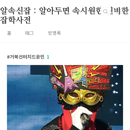
본문 바로가기
알속신잡 : 알아두면 속시원한 신비한
잡학사전
홈
태그
방명록
거북선터치드윤민
1