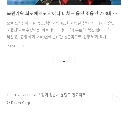
복면가왕 희로애락도 락이다 터치드 윤민 조윤민 223대 가왕 거북선 김종서 가사 노래 뮤비 곡정보
오늘 포스팅해 드릴 곡은, 복면가왕 451회 가왕결정전에서 '터치드 윤민
조윤민'으로 추정되는 '희로애락도 락이다'가 부른 '거북선'입니다. '거
북선'은 '김종서'가 2019년에 발매한 싱글곡으로 '김종서'가 작사, 작곡
했습니다. '희로애락도 락이다'가 적막함을 채우는 특유의 맑은 음색을
2024. 5. 19.
시작해, 이순신 장군이 12척의 배를 진두지휘하는 듯 위엄이 서린 무대
였습니다. 또한 노래에 실린 압도적인 위용과 거친 파도 같은 박력, 불꽃
1
처럼 맹렬히 타오르는 가창력이 좌중을 압도했습니다. 원곡자 김종서가
자신이 만든 노래보다 훨씬 더 깊고 날카로워 한국음악사에 남을 것 같은
무대였다고 극찬했습니다. 그 결과 '럭키박스'로 출연한 를 꺾고 223대
가왕의 자리를 지켰으며, 이는 음악대장 하현우에 이어 두번째 9연승 ..
TEL. 02.1234.5678 / 경기 성남시 분당구 판교역로
© Daum Corp.