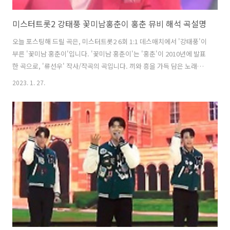
미스터트롯2 강태풍 꽃미남홍춘이 홍춘 뮤비 해석 곡설명
오늘 포스팅해 드릴 곡은, 미스터트롯2 6회 1:1 데스매치에서 '강태풍'이
부른 '꽃미남 홍춘이'입니다. '꽃미남 홍춘이'는 '홍춘'이 2010년에 발표
한 곡으로, '류선우' 작사/작곡의 곡입니다. 끼와 흥을 가득 담은 노래입
니다 '강태풍'은 센스있는 개사와 무대매너, 강력한 태풍같은 고음으로
2023. 1. 27.
여심을 자극하며 5단고음까지 성공해 강력한 무대를 보여주었습니다. *
꽃미남 홍춘이 - 강태풍 / 홍춘 가사 예쁜 언니들의 귀염둥이 꽃미남 홍춘
이 내가 내가 바로 홍춘이다 꽃미남 홍춘이 내 얼굴이 부담되는 분은 노
래만 들으세요 일만팔천볼트 눈빛작렬 꽃미남 홍춘이 스쳐가는 눈길하
나에도 쓰러져지시는구려 킹카되는 비결 난 몰라요 엄마한테 물어보세
요 잘생겼단 인사 고맙지만 사실 좀 피곤해요 아무도 몰라 내마음 몰라
동건..