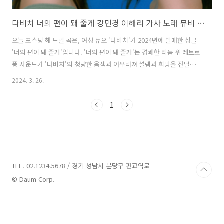
다비치 너의 편이 돼 줄게 강민경 이해리 가사 노래 뮤비 곡정보
오늘 포스팅 해 드릴 곡은, 여성 듀오 '다비치'가 2024년에 발매한 싱글
'너의 편이 돼 줄게'입니다. '너의 편이 돼 줄게'는 경쾌한 리듬 위 레트로
풍 사운드가 '다비치'의 청량한 음색과 어우러져 설렘과 희망을 전달하는
신스팝(Synth POP) 장르의 곡으로, '다비치'가 작사하고 '한경수', '룩
2024. 3. 26.
원'이 작곡했습니다. 믿고 듣는 '다비치'가 담담히 건네는 노랫말이, 힘든
하루를 보낸 모든 이들에게 따뜻한 위로와 응원을 전하며 가슴 뭉클한 감
1
동을 선사합니다. 너의 편이 돼 줄게 - 다비치 가사 오늘 어떤 하루를 보
냈나요 별일 없다면 다행이에요 꾹 다문 입술 잠깐 스친 표정에 괜스레
걱정이 되네요 애써 웃음 짓는 그대를 보면 내가 뭐든 다 해주고 싶어 움
츠린 어깨 안아줄 수 있어서 그게 고마운 걸요 ..
TEL. 02.1234.5678 / 경기 성남시 분당구 판교역로
© Daum Corp.