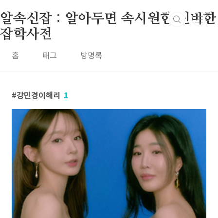
본문 바로가기
알속신잡 : 알아두면 속시원한 신비한
잡학사전
홈
태그
방명록
강민경이해리
1